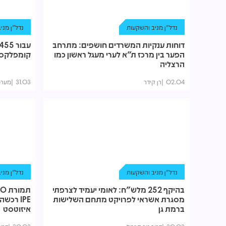
נדל"ן מניב והשקעות
נדל"ן מני
דוחות ענקיות המשרדים חושפים: מתרחב
הפער בין מרכז ת"א לערי מעגל ראשון כמו
קומפלקס 
הרצליה
02.04
רן קידר
31.03
מערכ
נדל"ן מניב והשקעות
נדל"ן מני
בהיקף 252 מלש"ח: לאומי יעמיד לצרפתי
מסגרת אשראי לפרויקט מתחם השלישות
IPE רכ
ברמת גן
איזוטסט