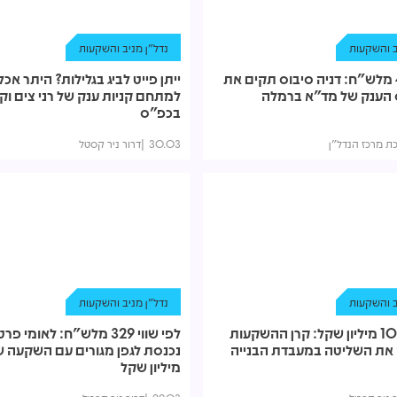
ב והשקעות
נדל"ן מניב והשקעות
עבור 455 מלש"ח: דניה סיבוס תקים את
ייתן פייט לביג בגלילות? היתר אכל
הענק של מד"א ברמלה
למתחם קניות ענק של רני צים וקר
בכפ"ס
ת מרכז הנדל"ן
30.03
דרור ניר קסטל
ב והשקעות
נדל"ן מניב והשקעות
תמורת 100 מיליון שקל: קרן ההשקעות
לפי שווי 329 מלש"ח: לאומי 
שה את השליטה במעבדת הבנייה
מיליון שקל