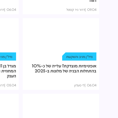
רווח"
09.04
דרור ניר קסטל
06.04
דרו
נדל"ן מניב והשקעות
נדל"ן מני
אופטימיות מוצדקת? עלייה של כ-10%
בהתחלות הבניה של מלונות ב-2025
המחוזית ת
הענק
06.04
לי סעדון
05.04
דרו