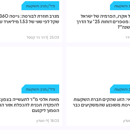
ב והשקעות
נדל"ן מניב והשקעות
 אקרו, הפרמיה של ישראל
קנדה: מה מספרים דוחות 25' על הדרך
שקל לפי שווי של 1.53 מיליארד שקל
שנה"?
ידר
25.03
דרור ניר קסטל
ב והשקעות
נדל"ן מניב והשקעות
י: הזוג שהקים חברת השקעות
מאות אלפי מ"ר לתעשייה בצפון:
יכות משוכנע שהמשקיעים כבר
להפקדה תכנית להכפלת אזור ה
הסמוך ליקנעם
עדון
18.03
לי סעדון