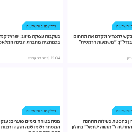
ב והשקעות
נדל"ן מניב והשקעות
קש להסדיר ולקדם את התחום
בעקבות עסקת מיזוג: ישראל קנד
בנדל"ן: "משמעות דרמטית"
בכמחצית מחברת הבינה המלאכו
דון
12.04
דרור ניר קסטל
ב והשקעות
נדל"ן מניב והשקעות
ון בהסטת פעילות התחנה
מניה בטוחה בימים סוערים: ענקי
חדשה ל"מקווה ישראל" בחולון
המסחר רשמו שנה חזקה ורוצות