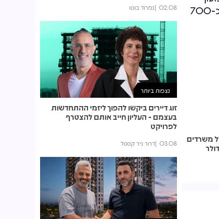
02.08
נמרוד בוסו
פרס בבאר שבע, שיכלול כ-2,100 מיטות אשפוז וכ-700
נצפות ביותר
זוג דיירים ביקשו להפוך ליזמי ההתחדשות
בעצמם - העליון חייב אותם להצטרף
לפרויקט
דל משרדים
03.08
דרור ניר קסטל