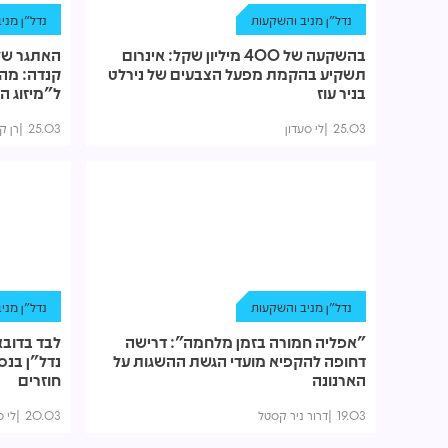
נדל"ן מניב והשקעות
נדל"ן מני
בהשקעה של 400 מיליון שקל: אינרום
האתגר של
תשקיע בהקמת מפעל הצבעים של נירלט
בניר עוז
ל"מיזוג ה
25.03
לי סעדון
25.03
רן ק
נדל"ן מניב והשקעות
נדל"ן מני
"אפליה חמורה בזמן מלחמה": דרישה
לבד בדובא
דחופה להקפיא מועדי הגשת ההשגות על
נדל"ן בנס
הארנונה
חוזרים
19.03
דרור ניר קסטל
20.03
לי ס