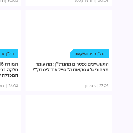
30.03
דרור ניר קסטל
30.03
דרו
נדל"ן מניב והשקעות
נדל"ן מני
התעשיינים נפטרים מהנדל"ן: מה עומד
מאחורי גל עסקאות ה"סייל אנד ליסבק"?
חלקה בפר
המכללה ל
27.03
לי סעדון
26.03
דרור