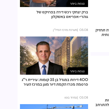
נצפות ביותר
ברק יצחקי רכש דירה בפרויקט של
גוהרי-אפריאט באשקלון
ה תחזיק
05.08
מערכת מרכז הנדל"ן
תית
נצפות ביותר
400 דירות במגדל בן 35 קומות: עיריית ר"ג
פרסמה מכרז הקמת דיור מוגן במרכז העיר
03.08
נמרוד בוסו
ות
 להתרחב