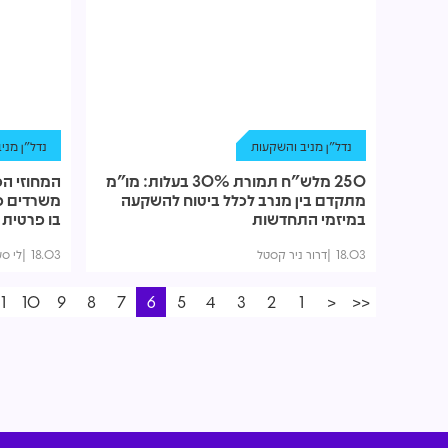
נדל"ן מניב והשקעות
נדל"ן מני
250 מלש"ח תמורת 30% בעלות: מו"מ
המחוזי הכ
מתקדם בין מנרב לכלל ביטוח להשקעה
משרדים פט
במיזמי התחדשות
בו פרטית
18.03
דרור ניר קסטל
18.03
לי סע
11
10
9
8
7
6
5
4
3
2
1
<
<<