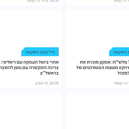
ר ניר קסטל
29.03
דרור ניר קסטל
ב והשקעות
נדל"ן מניב והשקעות
תמורת 15 מלש"ח: אפקון מוכרת את
אחרי ביטול העסקה עם ריאליטי:
ויקט מעונות הסטודנטים של
צריכה התקשרה עם גושן להשבח
מנהל
בראשל"צ
 ניר קסטל
26.03
לי סעדון