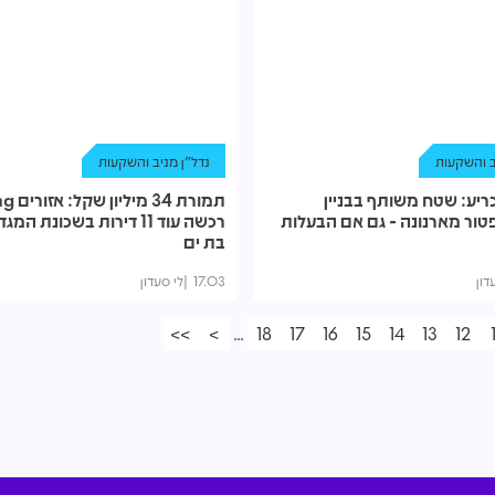
ב והשקעות
נדל"ן מניב והשקעות
ריע: שטח משותף בבניין
תמורת 34 מי
ור מארנונה - גם אם הבעלות
רכשה עוד 11 דירות בשכונת ה
בת ים
דון
17.03
לי סעדון
>>
>
...
18
17
16
15
14
13
12