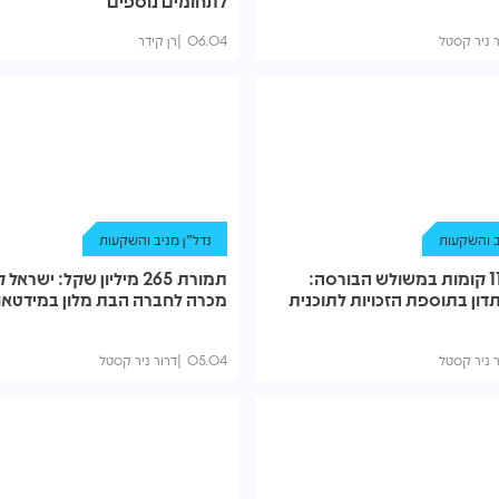
לתחומים נוספים
ר ניר קסטל
06.04
רן קידר
ב והשקעות
נדל"ן מניב והשקעות
מגדל בן 111 קומות במשולש הבורסה:
תמורת 265 מיליון שקל: ישראל
דון בתוספת הזכויות לתוכנית
מכרה לחברה הבת מלון במידטאון
ר ניר קסטל
05.04
דרור ניר קסטל