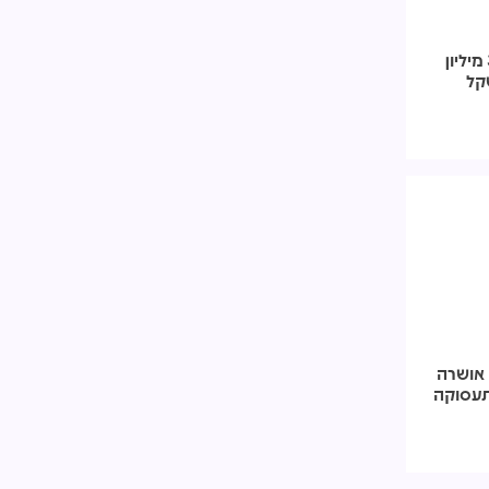
מנרב חוזרת לבורסה: גייסה 360 מיליון
 אושרה
תעסוקה