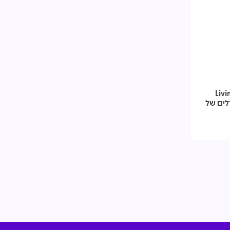
ליון שקל: אזורים Living
מגדלים של