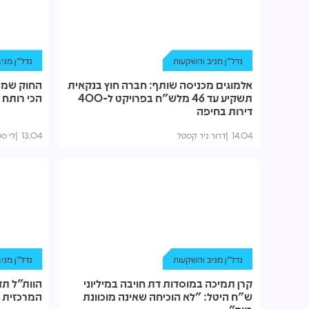
נדל"ן מניב והשקעות
נדל"ן מני
אלמוגים מכניסה שותף: חברה חוץ בנקאית
החוק שמב
תשקיע עד 46 מלש"ח בפרויקט ל-400
הכי רותח 
דירות בחיפה
14.04
דרור ניר קסטל
13.04
לי סע
נדל"ן מניב והשקעות
נדל"ן מני
קרן תמיכה במוסדות דת חויבה במיליוני
הוות"ל תד
ש"ח היטל: "לא הוכיחה שאינה מוכוונת
המרכזית ה