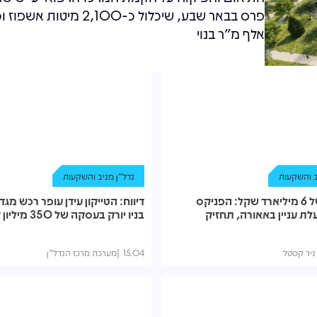
אלף מ"ר בנוי
ב והשקעות
נדל"ן מניב והשקעות
לפי שווי של 6 מיליארד שקל: הפניקס
דיווח: הטייקון עידן עופר רכש מג
ת עניין באאורה, תחזיק
בניו יורק בעסקה של 350 מיליון דולר
ניר קסטל
15.04
מערכת מרכז הנדל"ן