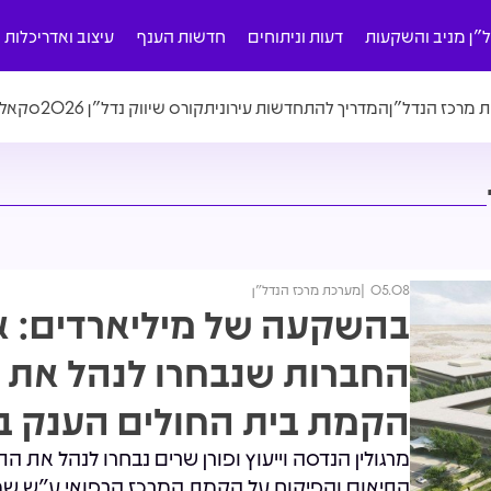
ל"ן מניב והשקעות
דעות וניתוחים
חדשות הענף
עיצוב ואדריכלות
ת מרכז הנדל"ן
המדריך להתחדשות עירונית
קורס שיווק נדל"ן 2026
סקאלה
05.08
מערכת מרכז הנדל"ן
בהשקעה של מיליארדים: א
החברות שנבחרו לנהל את
הקמת בית החולים הענק ב
מרגולין הנדסה וייעוץ ופורן שרים נבחרו לנהל את התכ
התיאום והפיקוח על הקמת המרכז הרפואי ע"ש שמ