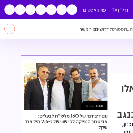
נדל"ן TV
פודקאסטים
 גרופ
פורטל דרושים
צור קשר
לו
נצפות ביותר
נגב
עם דיבידנד של 160 מלש"ח לבעלים:
אביסרור הנפיקה לפי שווי של כ-2.6 מיליארד
נון,
שקל
עון