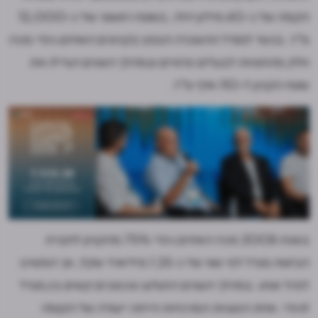
הקמה של כ-60 מיליון דולר, בשטח ראשוני של כ-12,000
מ"ר. בניגוד למודל ההשכרה הנפוץ בקניונים האחים גינדי מכרו
חלק מהחנויות לבעלים פרטיים ובמהלך השנים הגדילו את
שטח הקניון ל-110 אלף מ"ר.
בשנת 2008 מכרו האחים גינדי 75% מהקניון לחברת
הביטוח מגדל לפי שווי של כ-1.25 מיליארד שקל, אך המשיכו
לנהל אותו. במהלך השנים התגלעו סכסוכים קשים בין מגדל
לגינדי. אחת הסוגיות המרכזיות הייתה ייעודה של הקומה