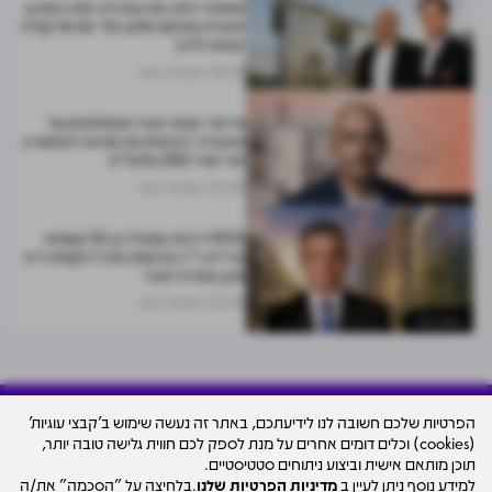
המחוזי דחה את עתירת רמת השרון:
תוכנית מתחם אלקו של ישראל קנדה
יוצאת לדרך
04.08
נמרוד בוסו
נצפות ביותר
מייסדי אנשי העיר משתלטים על
החברה: רוכשים את מניות רוטשטיין
לפי שווי 240 מלש"ח
05.08
נמרוד בוסו
נצפות ביותר
400 דירות במגדל בן 35 קומות:
עיריית ר"ג פרסמה מכרז הקמת דיור
מוגן במרכז העיר
03.08
נמרוד בוסו
נצפות ביותר
הפרטיות שלכם חשובה לנו לידיעתכם, באתר זה נעשה שימוש ב'קבצי עוגיות'
(cookies) וכלים דומים אחרים על מנת לספק לכם חווית גלישה טובה יותר,
עיצוב האתר
תוכן מותאם אישית וביצוע ניתוחים סטטיסטיים.
© כל הזכויות שמורות למרכז הנדל"ן ישראל - סקאלה
למידע נוסף ניתן לעיין ב
מדיניות הפרטיות שלנו
.בלחיצה על "הסכמה" את/ה