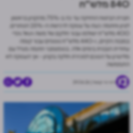
840 מלש"ח
חברת הביטוח החזיקה עד כה ב-75% מהקניון בראשון
לציון וחתמה כעת על עסקה לרכישת ה-25% הנותרים.
400 מלש"ח ישולמו עבור חלקם של משה ויגאל גינדי
במבנה הקיים, ו-440 מלש"ח נוספים עבור קומה
עתידית הנבנית בימים אלה. בספטמבר חתמה מגדל עם
מליסרון על הסכם למכירת חלקה בקניון - אך העסקה לא
התממשה
דרור ניר קסטל
29.06.26