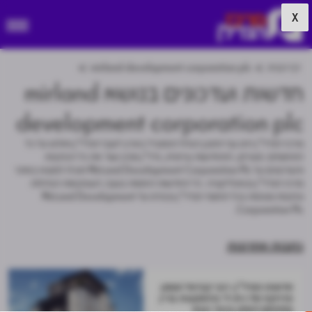
X
דף הבית
mirland development corporation plc
חדשות ועדכונים בנושא mirland
development corporation plc
מרכז הנדל"ן הינו גוף התוכן הגדול והמוביל בארץ לענף הנדל"ן וחולש על כל
התחומים: מגורים, התחדשות עירונית, נדל"ן מניב ועוד את כל הכתבות
והעדכונים על MirLand Development Corporation Plc תוכלו למצוא באתר
מרכז הנדל״ן ובאפליקציה. כל החדשות החמות בענף, העסקאות הגדולות
וכתבות נוספות בכל תחומי הנדל"ן ובפרט על MirLand Development
Corporation Plc.
כתבות אחרונות
חדשות הנדל"ן: רובי קפיטל תממן
פרויקט של גיא-לי בהשקעות בניין
במתחם השוק בכפר סבא