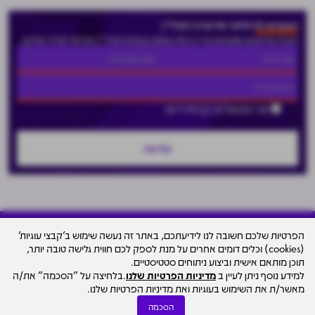
הצטרפו לניוזלטר של מרכז הנדל"ן
וקבלו עדכונים שוטפים על כל מה שחם בעולם הנדל"ן ישירות למייל שלכם
אני מאשר/ת קבלת דיוור
הפרטיות שלכם חשובה לנו לידיעתכם, באתר זה נעשה שימוש ב'קבצי עוגיות'
(cookies) וכלים דומים אחרים על מנת לספק לכם חווית גלישה טובה יותר,
עיצוב האתר
תוכן מותאם אישית וביצוע ניתוחים סטטיסטיים.
© כל הזכויות שמורות למרכז הנדל"ן ישראל - סקאלה
למידע נוסף ניתן לעיין ב
מדיניות הפרטיות שלנו
.בלחיצה על "הסכמה" את/ה
ד.מ בע"מ Scala Group D.M
מאשר/ת את השימוש בעוגיות ואת מדיניות הפרטיות שלנו.
הסכמה