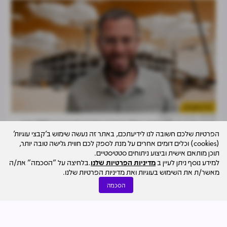
נדל"ן למגורים
09.08
דרור ניר קסטל
אחרי יותר מ-30 שנה: רמ"י אישרה מתווה להסדרת 120 אלף
הפרטיות שלכם חשובה לנו לידיעתכם, באתר זה נעשה שימוש ב'קבצי עוגיות'
דונם במושבי הנגב
(cookies) וכלים דומים אחרים על מנת לספק לכם חווית גלישה טובה יותר,
תוכן מותאם אישית וביצוע ניתוחים סטטיסטיים.
למידע נוסף ניתן לעיין ב
מדיניות הפרטיות שלנו
.בלחיצה על "הסכמה" את/ה
מאשר/ת את השימוש בעוגיות ואת מדיניות הפרטיות שלנו.
הסכמה