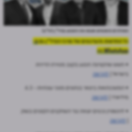
המהלכים והאנשים שעשו את השבוע בנדל"ן (יח"צ)
כל החדשות והעדכונים של מרכז הנדל"ן גם
ב-
WhatsApp >>
• חשש שהקורונה תפגע בקצב מסירת הדירות
בישראל |
לקריאה
• המשכנתאות בינואר בנתונים מנוכי עונתיות - 6.3
מיליארד |
לקריאה
• לוינשטיין נכסים יוצאת נגד השחקנים הקטנים בשוק
|
לקריאה