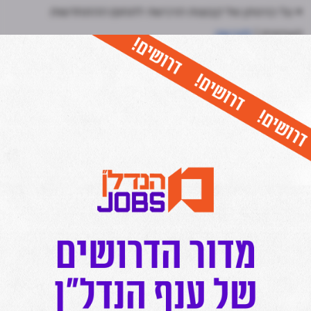
• על כניסתן של קבוצות הרכישה לתחום ההתחדשות
העירונית |
לקריאה
• סוף-סוף: מתחם החותרים של רוטשטיין יצא לדרך |
לקריאה
כל יום בשעה 17:00- חמש הכתבות החשובות ביותר בתחום
הנדל"ן מכל האתרים אצלכם בנייד!
לחצו כאן להצטרפות לתקציר המנהלים של מרכז הנדל"ן!