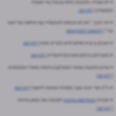
• לא שגרתי: מתכננת מחוז ערערה נגד הוועדה
המקומית |
לקריאה
• דודי זהבי: "אין לנו הכוחות להתמודד עם החלטה של ראש
עיר" |
להאזנה לפודקאסט
• הסכם גג ובית חולים חדש בקריית אתא |
לקריאה
• המכרזים בירוחם מסרבים להמריא |
לקריאה
• עדכון בתקנות שמאי המקרקעין ביוזמת משרד המשפטים
|
לקריאה
• רו"ח אורי יוניסי עובר ממזרחי טפחות ללאומי |
לקריאה
• תוכנית
התחדשות עירונית
לשכונת נווה שאנן בחיפה
|
לקריאה