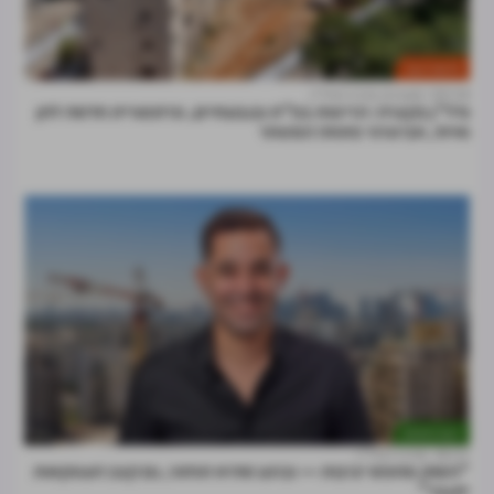
חדשות הענף
09:04
מערכת מרכז הנדל"ן
נדל"ן בקצרה: הריסות בפ"ת ובגבעתיים, פרזנטורית חדשה לחן
ואיתי, אביסרור פתחה המסחר
דעות וניתוחים
28.07
מרכז הנדל"ן
"השוק מחפש יציבות — וברגע שהיא תחזור, גם קצב העסקאות
יתגבר"