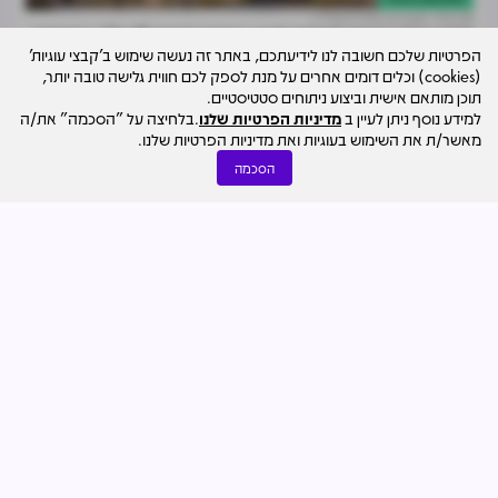
03.08
מערכת מרכז הנדל"ן
מותג עירוני נכנסת לראשון לציון: נבחרה לבנות 81 יח"ד בפרויקט
הפרטיות שלכם חשובה לנו לידיעתכם, באתר זה נעשה שימוש ב'קבצי עוגיות'
התחדשות במערב הישן
(cookies) וכלים דומים אחרים על מנת לספק לכם חווית גלישה טובה יותר,
תוכן מותאם אישית וביצוע ניתוחים סטטיסטיים.
למידע נוסף ניתן לעיין ב
מדיניות הפרטיות שלנו
.בלחיצה על "הסכמה" את/ה
מאשר/ת את השימוש בעוגיות ואת מדיניות הפרטיות שלנו.
הסכמה
זירת המומחים
28.07
עו"ד הילה צאירי
איך מורישים דירה בלי לגרום למלחמה בין הילדים?