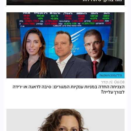
נדל"ן מניב והשקעות
06.08
רן קידר
הצניחה החדה במניות ענקיות המגורים: סיבה לדאגה או ירידה
לצורך עלייה?