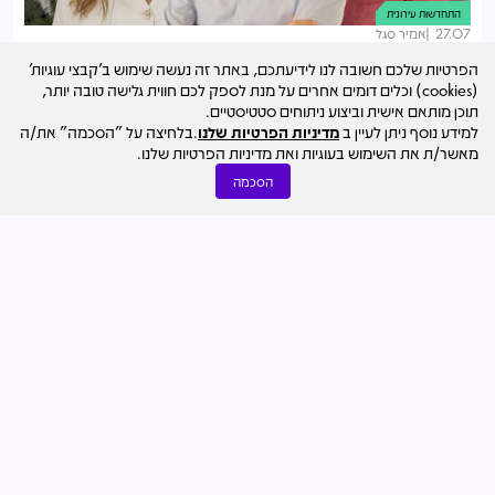
התחדשות עירונית
27.07
אמיר סגל
הפחתה בשווי 300 אלף ש"ח לדירה: זה מה שיזמי ההתחדשות
הפרטיות שלכם חשובה לנו לידיעתכם, באתר זה נעשה שימוש ב'קבצי עוגיות'
דורשים מהדיירים לקצץ
(cookies) וכלים דומים אחרים על מנת לספק לכם חווית גלישה טובה יותר,
תוכן מותאם אישית וביצוע ניתוחים סטטיסטיים.
למידע נוסף ניתן לעיין ב
מדיניות הפרטיות שלנו
.בלחיצה על "הסכמה" את/ה
מאשר/ת את השימוש בעוגיות ואת מדיניות הפרטיות שלנו.
הסכמה
התחדשות עירונית
30.07
דרור ניר קסטל
ועדת הערר: פטור מהיטל השבחה לממד"ים חל באופן גורף
במיזמי פינוי-בינוי