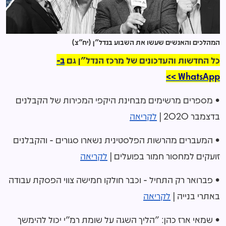
המהלכים והאנשים שעשו את השבוע בנדל"ן (יח"צ)
כל החדשות והעדכונים של מרכז הנדל"ן גם
ב-
WhatsApp >>
• מספרים מרשימים מבחינת היקפי המכירות של הקבלנים
בדצמבר 2020 |
לקריאה
• המעברים מהרשות הפלסטינית נשארו סגורים - והקבלנים
זועקים למחסור חמור בפועלים |
לקריאה
• פברואר רק התחיל - וכבר חולקו חמישה צווי הפסקת עבודה
באתרי בנייה |
לקריאה
• שמאי ארז כהן: "הליך השגה על שומת רמ"י יכול להימשך