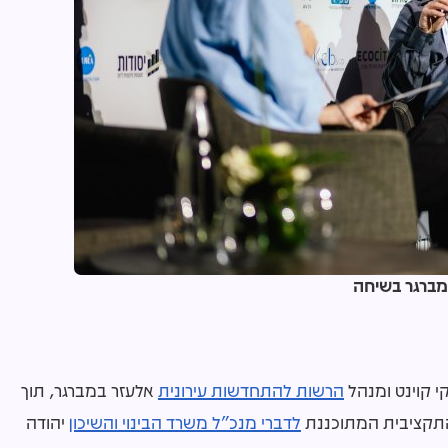
קי קוינט ומנהל
הרשות להתחדשות עירונית
אלעזר במברגר, תוך
התקציבית המתוכננת
לדברי מנכ"ל
משרד הבינוי והשיכון
יהודה