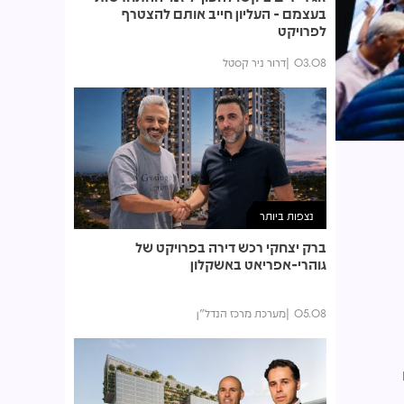
בעצמם - העליון חייב אותם להצטרף
לפרויקט
03.08
דרור ניר קסטל
נצפות ביותר
ברק יצחקי רכש דירה בפרויקט של
גוהרי-אפריאט באשקלון
05.08
מערכת מרכז הנדל"ן