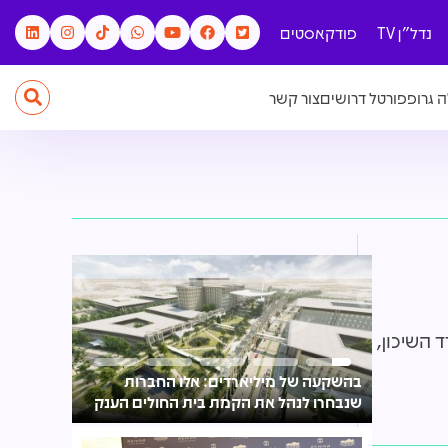
נדל"ן TV
פודקאסטים
 גרופ
פורטל דרושים
צור קשר
 השיכון,
בהשקעה של מיליארדים: אלו החברות
"רק העשירו
שנבחרו לנהל את הקמת בית החולים הענק
או ק. אונ
בנגב