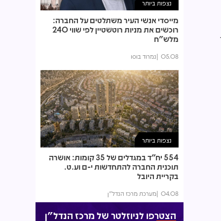
נצפות ביותר
מייסדי אנשי העיר משתלטים על החברה:
רוכשים את מניות רוטשטיין לפי שווי 240
מלש"ח
05.08
נמרוד בוסו
נצפות ביותר
554 יח"ד במגדלים של 35 קומות: אושרה
תוכנית החברה להתחדשות י-ם וע.ט.
בקריית היובל
04.08
מערכת מרכז הנדל"ן
הצטרפו לניוזלטר של מרכז הנדל"ן