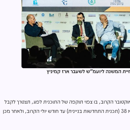
ית המשנה ליועמ"ש לשעבר ארז קמיניץ
מקומית שתחפוץ בהמשך קיומה גם מעבר ל-1 באוקטובר הקרוב, בו צפוי תוקפה של התוכנית לפוג, תצטרך לקבל
החלטת מועצה על כוונתה להגיש תכנית חלופית לתמ"א 38 (תכנית התחדשות בניינית) עד חודש יולי הקרוב, ולאחר מכן