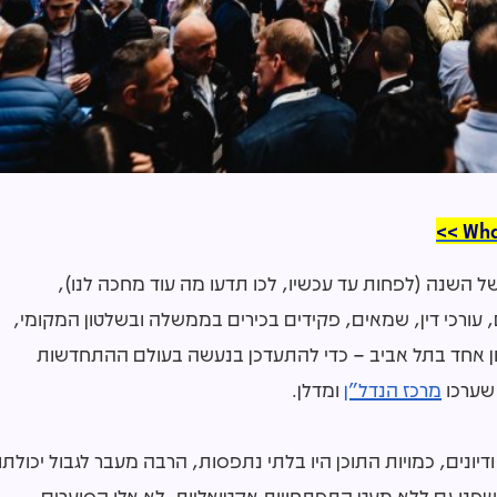
ל השנה (לפחות עד עכשיו, לכו תדעו מה עוד מחכה לנו),
ה מ-2,000 איש בהם יזמים, עורכי דין, שמאים, פקידים בכירים בממשלה ובשלטון המקומי,
לון אחד בתל אביב – כדי להתעדכן בנעשה בעולם ההתחדשות
שערכו
מרכז הנדל"ן
ומדלן.
נים, כמויות התוכן היו בלתי נתפסות, הרבה מעבר לגבול יכולתו
שפנו גם ללא מעט התפתחויות אקטואליות. לא אלו הסוערים