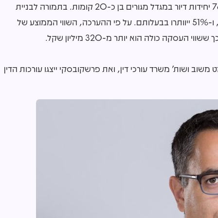
עם פרשקובסקי השקעות ובניין. המגרש מיועד לבניית 76 יחידות דיור במגדל מגורים בן כ-20 קומות. בתמורה לבניית
הפרויקט, יקנו בעלי הזכויות לחברה 49% משווי הדירות, ו-51% ייוותרו בבעלותם. על פי ההערכה, השווי הממוצע של
 משוב ושות' משרד עורכי דין, ואת פרשקובסקי ייצגו עורכות הדין