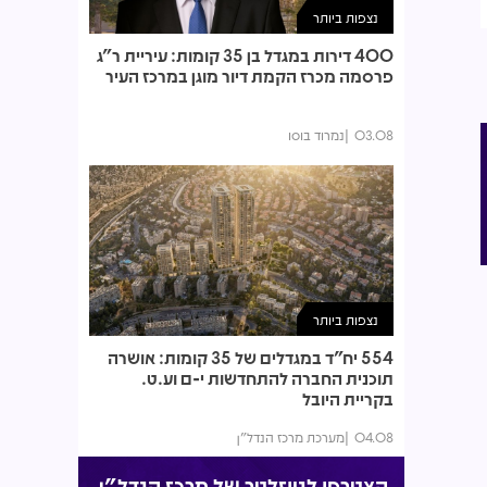
נצפות ביותר
400 דירות במגדל בן 35 קומות: עיריית ר"ג
פרסמה מכרז הקמת דיור מוגן במרכז העיר
03.08
נמרוד בוסו
נצפות ביותר
554 יח"ד במגדלים של 35 קומות: אושרה
תוכנית החברה להתחדשות י-ם וע.ט.
בקריית היובל
04.08
מערכת מרכז הנדל"ן
הצטרפו לניוזלטר של מרכז הנדל"ן