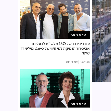
נצפות ביותר
עם דיבידנד של 160 מלש"ח לבעלים:
אביסרור הנפיקה לפי שווי של כ-2.6 מיליארד
שקל
02.08
נמרוד בוסו
נצפות ביותר