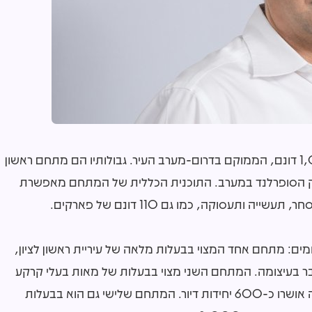
מתחם האלף בראשון לציון הוא אזור בשטח של כ-1,000 דונם, הממוקם בדרום-מערב העיר. גבולותיו הם מתחם ראשון
43 בדרום, כביש 40 במזרח ופארק הסופרלנד במערב. התוכנית הכללית של המתחם מאפשרת
 מתחם אחד המצוי בבעלות מלאה של עיריית ראשון לציון,
כבר בעיצומה. המתחם השני מצוי בבעלות של מאות בעלי קרקע
פרטיים, ולגביו אושרה תוכנית איחוד וחלוקה. במתחם זה אושרו כ-600 יחידות דיור. המתחם שלישי גם הוא בבעלות