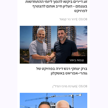
זוג דיירים ביקשו להפוך ליזמי ההתחדשות
בעצמם - העליון חייב אותם להצטרף
לפרויקט
03.08
דרור ניר קסטל
נצפות ביותר
ברק יצחקי רכש דירה בפרויקט של
גוהרי-אפריאט באשקלון
05.08
מערכת מרכז הנדל"ן