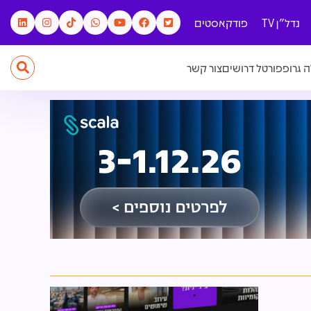
נדל"ן TV
פודקאסטים
 גרופ
פורטל דרושים
צור קשר