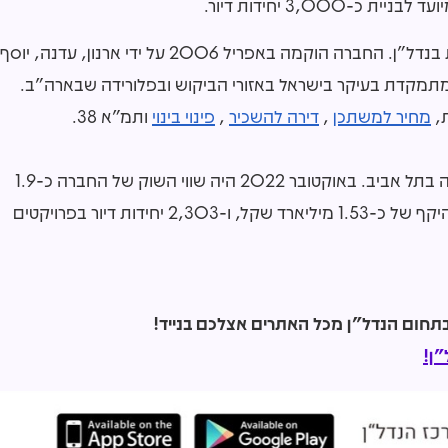
פרשקובסקי השקעות ובניין היא חברה ציבורית העוסקת בנדל"ן. החברה הוקמה באפריל 2006 על ידי ארנון, עדנה, יוסף
תמקדת בעיקר בישראל באזורי הביקוש ובפלורידה שבארה"ב.
,
מחיר למשתכן
,
דירה להשכיר
,
פינוי בינוי
ותמ"א 38.
ב-2006 הונפקה החברה ומאז נסחרת מנייתה בבורסה בתל אביב. באוקטובר 2022 היה שווי השוק של החברה כ-1.9
מיליארד שקל. נכון ליוני 2022, לחברה היה הון עצמי בהיקף של כ-1.53 מיליארד שקל, ו-2,303 יחידות דיור בפרויקטים
ן!