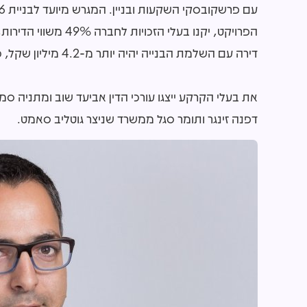
דירה עם השלמת הבנייה יהיה יותר מ-4.2 מיליון שקל, כך ששווי העסקה כולה הוא יותר מ-320 מיליון שקל.
את בעלי הקרקע ייצגו עורכי הדין אביעד שוב ומתניה סמט
דפנה זינגר ותומר סגל ממשרד שניצר גוטליב סאמט.