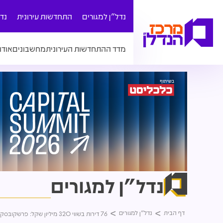
נדל"ן למגורים
התחדשות עירונית
נד
מדד ההתחדשות העירונית
מחשבונים
אודו
נדל"ן למגורים
דף הבית
נדל"ן למגורים
76 דירות בשווי 320 מיליון שקל: פרשקובסקי חתמה על עסקת קומבינציה במתחם האלף