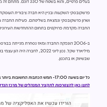
בעלים פרטיים, והוא בשטח של 330 דונם. מתחם זה מיועד לבניית כ-3,000 יחידות דיור.
ושרון פרשקובסקי ונמצאת בשליטתם. פעילות החברה מ
החברה מקדמת פרויקטים בתחום ההתחדשות העירונית
שבשיווק או בתכנון.
כל יום בשעה 17:00- חמש הכתבות החשובות ביותר בתחום הנדל"ן מכל האתרים אצלכם בנייד!
לחצו כאן להצטרפות לתקציר המנהלים של מרכז הנדל"