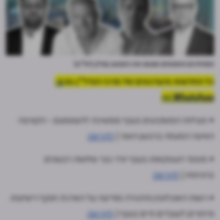
המהלכים והאנשים שעשו את השבוע בנדלן (יח"צ)
כל החדשות והעדכונים של מרכז הנדל"ן גם
ב-
WhatsApp >>
• פעילות המשקיעים בענף ממשיכה להצטמצם - הקורונה
האיצה המגמה ברבעון השני |
לקריאה
• מספר העסקאות בענף יורד כבר שלושה רבעונים
ברציפות |
לקריאה
• רשות האוכלוסין וההגירה מודיעה על הארכת תוקף רישיונות
והיתרים לעובדים זרים בענף |
לקריאה