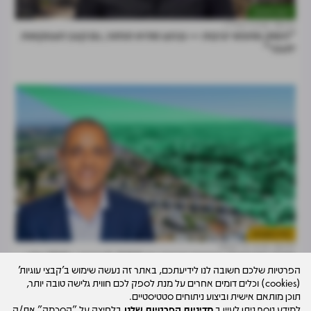
דעות וניתוחים
28.07
מרכז הנדל"ן
"השוק מחפש יציבות — וברגע שהיא תחזור, גם קצב העסקאות
יתגבר"
נדל"ן למגורים
26.07
דרור ניר קסטל
חדרה מתרחבת: אושרה שכונה עם 5,000 דירות ו-100 אלף
הפרטיות שלכם חשובה לנו לידיעתכם, באתר זה נעשה שימוש ב'קבצי עוגיות'
מ"ר למסחר ותעסוקה
(cookies) וכלים דומים אחרים על מנת לספק לכם חווית גלישה טובה יותר,
תוכן מותאם אישית וביצוע ניתוחים סטטיסטיים.
למידע נוסף ניתן לעיין ב
מדיניות הפרטיות שלנו
.בלחיצה על "הסכמה" את/ה