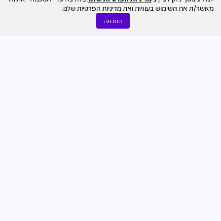
מאשר/ת את השימוש בעוגיות ואת מדיניות הפרטיות שלנו.
הסכמה
התחדשות עירונית
27.07
דרור ניר קסטל
30 קומות בעיר התחתית: בולטהאופ וייס תקים 500 דירות
בפרויקט התחדשות בחיפה