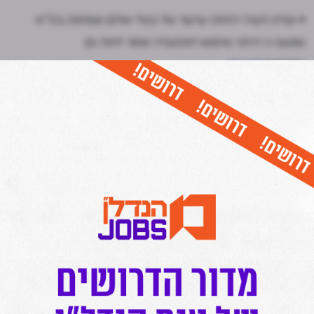
• ועדת הערר דחתה ערעור של בעלי אולם שמחות בת"א
שטענו כי היתר שימוש למסעדה אמור לחול גם
עליהם |
לקריאה
• ביהמ"ש המחוזי בחיפה ביקר את שופטת השלום על גזר
הדין המקל לעבריין בנייה |
לקריאה
כל יום בשעה 17:00- חמש הכתבות החשובות ביותר בתחום
הנדל"ן מכל האתרים אצלכם בנייד!
לחצו כאן להצטרפות לתקציר המנהלים של מרכז הנדל"ן!