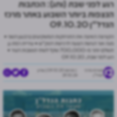
רגע לפני שבת (וחג): הכתבות
הנצפות ביותר השבוע באתר מרכז
הנדל"ן 09.10.20
הקורונה האיצה את התרחקות המשקיעים ברבעון השני •
מגה אור הגישה הצעה לרכישת דסק"ש • עיריית רמת גן
תשלם יותר מ-700,000 שקל לשתי תושבות העיר •
רגע לפני שבת, 09.10.20
מערכת מרכז
פורסם 09.10.20
|
עודכן
הנדל"ן
29.10.24