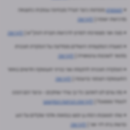
•
תנופורט
מפרטת כיצד תגדל מבחינה עסקית כתוצאה
מרכישת ישפרו |
לקריאה
• מגה אור מצטרפת למרוץ לרכישת חברת דסק"ש |
לקריאה
• הוועדה המקומית ירושלים ממליצה על הפקדת תוכנית
מתאר לשכונת עיסאווייה |
לקריאה
• הופקדה תוכנית להקמת שני בנייני תעסוקה חדשים באזור
התעסוקה הצפוני ברעננה |
לקריאה
• מה גורם לנו לאהוב כל כך גורדי שחקים - וכיצד הם הפכו
לסמל סטטוס? |
לקריאת הניתוח המקצועי
• שתי תושבות רמת גן יפוצו במאות אלפי שקלים על רגע
פרשת בית ליר אור |
לקריאה