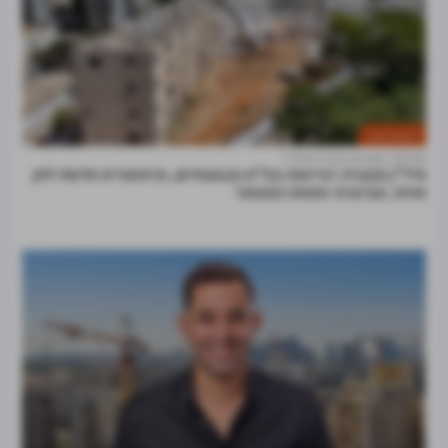
חדשות הענף
07.08
מערכת מרכז הנדל"ן
נדל"ן בקצרה: הריסות בפ"ת ובגבעתיים, פרזנטורית חדשה לחן
ואיתי, אביסרור פתחה המסחר