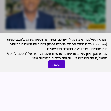
נדל"ן למגורים
26.07
דרור ניר קסטל
חדרה מתרחבת: אושרה שכונה עם 5,000 דירות ו-100 אלף
הפרטיות שלכם חשובה לנו לידיעתכם, באתר זה נעשה שימוש ב'קבצי עוגיות'
מ"ר למסחר ותעסוקה
(cookies) וכלים דומים אחרים על מנת לספק לכם חווית גלישה טובה יותר,
תוכן מותאם אישית וביצוע ניתוחים סטטיסטיים.
למידע נוסף ניתן לעיין ב
מדיניות הפרטיות שלנו
.בלחיצה על "הסכמה" את/ה
מאשר/ת את השימוש בעוגיות ואת מדיניות הפרטיות שלנו.
הסכמה
התחדשות עירונית
02.08
נמרוד בוסו