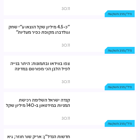
30.11
נדל"ן מניב והשקעות
"כ-4.5 מיליון שקל הוצאו ע"י שחק
וגולדברג מקופת כפיר מעליות"
30.11
נדל"ן מניב והשקעות
צפו בווידאו ובתמונות: היתר בנייה
לפיל הלבן הכי מפורסם במדינה
30.11
נדל"ן מניב והשקעות
קנדה ישראל השלימה רכישת
המניות במידטאון ב-140 מיליון שקל
30.11
נדל"ן מניב והשקעות
חדשות הנדל"ן: אריק שור חוזר; גיא