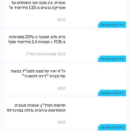
סופית: ביג ומגה אור השתלטו על
אפריקה נכסים ב-1.25 מיליארד ש'
30.11
נדל"ן מניב והשקעות
גזית גלוב תמכור כ-23% ממניותיה
ב-FCR – תמורת 3.3 מיליארד שקל
30.11
מערכת מרכז הנדל"ן
נדל"ן מניב והשקעות
רו"ח יאיר טל מונה למנכ"ל בפועל
של חברת "דירה להשכיר"
30.11
נדל"ן מניב והשקעות
חדשות הנדל"ן: אושרה תוכנית
התחדשות עירונית גדולה במרכז לוד
30.11
נדל"ן מניב והשקעות