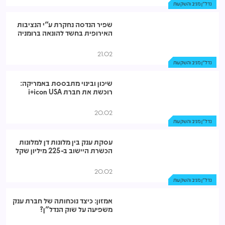
נדל"ן מניב והשקעות
שפיר הנדסה נחקרת ע"י הנציבות
האירופית בחשד להונאה ברומניה
21.02
נדל"ן מניב והשקעות
שיכון ובינוי מתבססת באמריקה:
רוכשת את חברת i+icon USA
20.02
נדל"ן מניב והשקעות
עסקת ענק בין מלונות דן למלונות
הכשרת היישוב ב-225 מיליון שקל
20.02
נדל"ן מניב והשקעות
אמזון: כיצד נוכחותה של חברת ענק
משפיעה על שוק הנדל"ן?