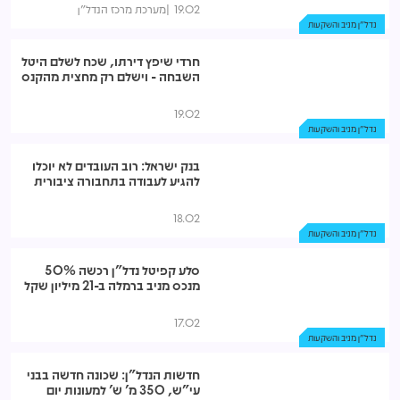
19.02
מערכת מרכז הנדל"ן
נדל"ן מניב והשקעות
חרדי שיפץ דירתו, שכח לשלם היטל
השבחה - וישלם רק מחצית מהקנס
19.02
נדל"ן מניב והשקעות
בנק ישראל: רוב העובדים לא יוכלו
להגיע לעבודה בתחבורה ציבורית
18.02
נדל"ן מניב והשקעות
סלע קפיטל נדל"ן רכשה 50%
מנכס מניב ברמלה ב-21 מיליון שקל
17.02
נדל"ן מניב והשקעות
חדשות הנדל"ן: שכונה חדשה בבני
עי"ש, 350 מ' ש' למעונות יום