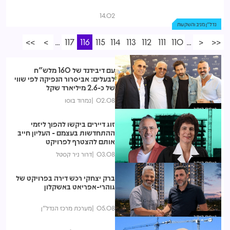
14.02
נדל"ן מניב והשקעות
>>
>
...
117
116
115
114
113
112
111
110
...
<
<<
עם דיבידנד של 160 מלש"ח
לבעלים: אביסרור הנפיקה לפי שווי
של כ-2.6 מיליארד שקל
02.08
נמרוד בוסו
נצפות ביותר
זוג דיירים ביקשו להפוך ליזמי
ההתחדשות בעצמם - העליון חייב
אותם להצטרף לפרויקט
03.08
דרור ניר קסטל
נצפות ביותר
ברק יצחקי רכש דירה בפרויקט של
גוהרי-אפריאט באשקלון
05.08
מערכת מרכז הנדל"ן
נצפות ביותר