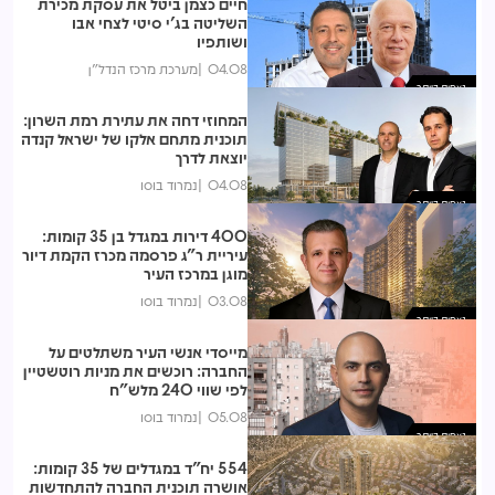
חיים כצמן ביטל את עסקת מכירת
השליטה בג'י סיטי לצחי אבו
ושותפיו
04.08
מערכת מרכז הנדל"ן
נצפות ביותר
המחוזי דחה את עתירת רמת השרון:
תוכנית מתחם אלקו של ישראל קנדה
יוצאת לדרך
04.08
נמרוד בוסו
נצפות ביותר
400 דירות במגדל בן 35 קומות:
עיריית ר"ג פרסמה מכרז הקמת דיור
מוגן במרכז העיר
03.08
נמרוד בוסו
נצפות ביותר
מייסדי אנשי העיר משתלטים על
החברה: רוכשים את מניות רוטשטיין
לפי שווי 240 מלש"ח
05.08
נמרוד בוסו
נצפות ביותר
554 יח"ד במגדלים של 35 קומות:
אושרה תוכנית החברה להתחדשות