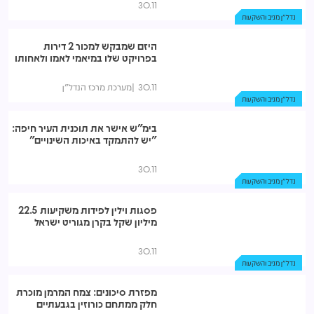
30.11
נדל"ן מניב והשקעות
היזם שמבקש למכור 2 דירות
בפרויקט שלו במיאמי לאמו ולאחותו
30.11
מערכת מרכז הנדל"ן
נדל"ן מניב והשקעות
בימ"ש אישר את תוכנית העיר חיפה:
"יש להתמקד באיכות השינויים"
30.11
נדל"ן מניב והשקעות
פסגות וילין לפידות משקיעות 22.5
מיליון שקל בקרן מגוריט ישראל
30.11
נדל"ן מניב והשקעות
מפזרת סיכונים: צמח המרמן מוכרת
חלק ממתחם כורוזין בגבעתיים