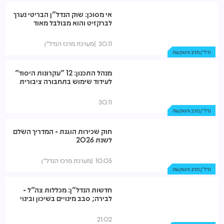
אי מסוכן: שוק הנדל"ן הבריטי נערך
לברקזיט והוא מבולבל מאוד
30.11
מערכת מרכז הנדל"ן
נדל"ן מניב והשקעות
מנהל התכנון: 12 "עקרונות היסוד"
לעידוד שימוש בתחבורה ציבורית
30.11
נדל"ן מניב והשקעות
חוק שכירות הוגנת - המדריך השלם
לשנת 2026
10.05
מערכת מרכז הנדל"ן
נדל"ן מניב והשקעות
חדשות הנדל"ן: מכללות צה"ל -
לבירה; סבב מינויים בשיכון ובינוי
21.02