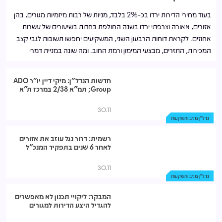
בעוד מחירי הדירות ירדו בכ-2% בלבד, מניות של רבות מיזמיות מגורים, בהן
אזורים, אאורה וצרפתי ירדו בשנה החולפת בחדות בשיעורים של עשרות
אחוזים. לקראת דוחות הרבעון השני, המשקיעים יחפשו תשובות לגבי קצב
המכירות, התזרים, מבצעי המימון ורמת החוב. ומה שונה במניית דמרי
שלמרות התקופה הקשה שומרת על יציבות?
חדשות הנדל"ן: מיקי דיין יו"ר ADO
Group; תמ"א 2/38 במרכז ת"א
30.11
נדל"ן מניב והשקעות
רשמית: דרור נגל עוזב את אזורים
לאחר 6 שנים בתפקיד המנכ"ל
30.11
נדל"ן מניב והשקעות
המבקר: ליקויי תכנון לא מאפשרים
להגדיל היצע הדירות למגורים