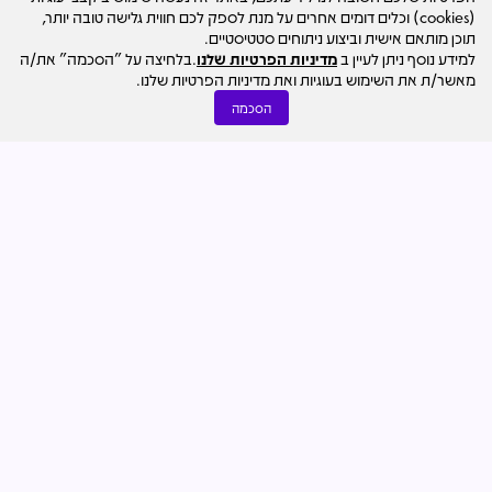
(cookies) וכלים דומים אחרים על מנת לספק לכם חווית גלישה טובה יותר,
תוכן מותאם אישית וביצוע ניתוחים סטטיסטיים.
למידע נוסף ניתן לעיין ב
מדיניות הפרטיות שלנו
.בלחיצה על "הסכמה" את/ה
מאשר/ת את השימוש בעוגיות ואת מדיניות הפרטיות שלנו.
הסכמה
חדשות הענף
05.08
נמרוד בוסו
שיכון ובינוי רכשה את "נעמן מעליות". זה הסכום שתשלם