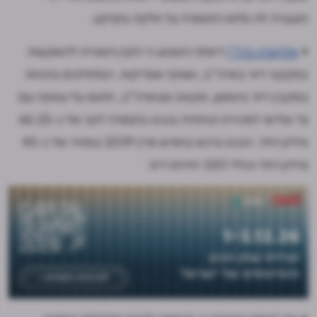
הועברה לה מלוא התמורה על חלקה בקרקע.
•
אלקטרה נדל"ן
דיווחה השבוע כי הקרן השנייה להשקעות
במקבצי דיור בארה"ב, ושותף אמריקאי, המחזיקים בזכויות
במקבץ דיור ביוסטון, טקסס שבארה"ב, חתמו על עסקה עם
צד שלישי למכירת זכויותיה בנכס בתמורה לסך של כ-66.25
מיליון דולר. הנכס נרכש בחודש מרץ 2019 במחיר של כ-45
מיליון דולר וכולל 320 יחידות דיור.