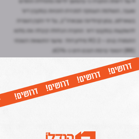
• עוד דיווחה החברה כי בהמשך לדיווח מתחילת החודש
שעבר, הושלמה העסקה למכירת הזכויות במקבץ דיור
בשארלוט, צפון קרוליינה שבארה"ב, על ידי הקרן השנייה
להשקעות במקבצי דיור. החברה הכלולה קיבלה את מלוא
התמורה בגינו – 90.2 מיליון דולר. שיעור התשואה השנתי
(IRR) הסופי ברמת הנכס הינו כ-60%.
• השבוע נערך במלון דניאל בים המלח כנס לציון 20 שנה
להקמת התאחדות קבלני השיפוצים. בכנס התאחרו אנשי
נדל"ן רבים ומקבלי החלטות מתחומים שונים, וביניהם שר
המשפטים, גדעון סער, שר הבינוי והשיכון, זאב אלקין, נשיא
המדינה, יצחק (בוז'י) הרצוג, רשם הקבלנים אילן אליהו ויו"ר
ההתאחדות, ערן סיב.
כל יום בשעה 17:00- חמש הכתבות החשובות ביותר בתחום