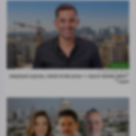
דעות וניתוחים
28.07
מרכז הנדל"ן
"השוק מחפש יציבות — וברגע שהיא תחזור, גם קצב העסקאות
יתגבר"