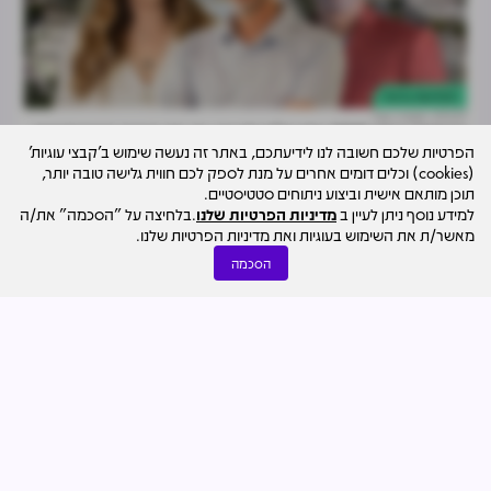
התחדשות עירונית
27.07
אמיר סגל
הפחתה בשווי 300 אלף ש"ח לדירה: זה מה שיזמי ההתחדשות
הפרטיות שלכם חשובה לנו לידיעתכם, באתר זה נעשה שימוש ב'קבצי עוגיות'
דורשים מהדיירים לקצץ
(cookies) וכלים דומים אחרים על מנת לספק לכם חווית גלישה טובה יותר,
תוכן מותאם אישית וביצוע ניתוחים סטטיסטיים.
למידע נוסף ניתן לעיין ב
מדיניות הפרטיות שלנו
.בלחיצה על "הסכמה" את/ה
מאשר/ת את השימוש בעוגיות ואת מדיניות הפרטיות שלנו.
הסכמה
נדל"ן מניב והשקעות
29.07
מערכת מרכז הנדל"ן
לפי שווי 4.5 מיליארד ש"ח: שיכון ובינוי מוכרת את פעילות