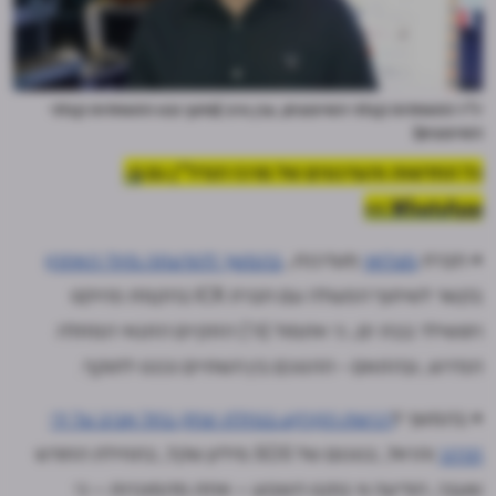
יו"ר התאחדות קבלני השיפוצים, ערן סיב (מתוך כנס התאחדות קבלני
השיפוצים)
כל החדשות והעדכונים של מרכז הנדל"ן גם
ב-
WhatsApp >>
• חברת
מצלאוי
מעדכנת,
בהמשך להודעתה מיולי האחרון
בקשר לשיתוף הפעולה עם חברת ICR בהקמת פרויקט
רוטשילד בבת ים, כי אתמול (ה') התקיים התנאי המתלה
הנדרש, ובהתאם - ההסכם בין השתיים נכנס לתוקף.
• בהמשך ל
רכישת הקרקע בנחלת יצחק בתל אביב על ידי
תדהר
והראל, בסכום של 505 מיליון שקל, בתחילת החודש
שעבר, הודיעה ווי בוקס השבוע – אחת מהמוכרות – כי