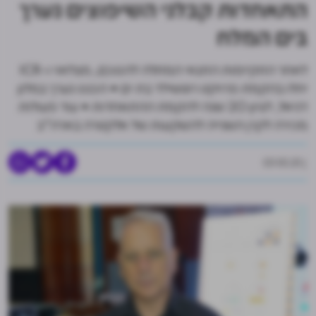
התאחדות קבלני השיפוצים נערך
בים המלח
לאחר התקיימות התנאי המתלה להסכם, מצלאוי ו-ICR
יחלו בהקמת פרויקט רוטשילד בת ים • הכנס נערך במלון
דניאל, לציון 20 שנה להקמת ההתאחדות • עוד פעולות
מכירה לקרן השנייה להשקעות של אלקטרה בארה"ב
01.10.21