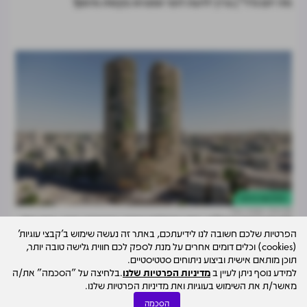
מה יזם נדל"ן צריך לדעת לפני שמגיש בקשת מימון?
התחדשות עירונית
03.08
אמיר סגל
ליד שגרירות ארה"ב: בית ירושלמי זכתה בפרויקט פינוי-בינוי של
הפרטיות שלכם חשובה לנו לידיעתכם, באתר זה נעשה שימוש ב'קבצי עוגיות'
280 דירות בי-ם
(cookies) וכלים דומים אחרים על מנת לספק לכם חווית גלישה טובה יותר,
תוכן מותאם אישית וביצוע ניתוחים סטטיסטיים.
למידע נוסף ניתן לעיין ב
מדיניות הפרטיות שלנו
.בלחיצה על "הסכמה" את/ה
מאשר/ת את השימוש בעוגיות ואת מדיניות הפרטיות שלנו.
הסכמה