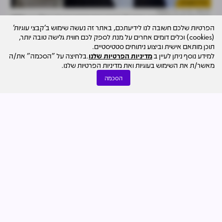
נדל"ן למגורים
29.07
דרור ניר קסטל
בנק הקרקעות קורס: בתוך 4 שנים צנח היקף מכרזי רמ"י ב-87%
הפרטיות שלכם חשובה לנו לידיעתכם, באתר זה נעשה שימוש ב'קבצי עוגיות'
(cookies) וכלים דומים אחרים על מנת לספק לכם חווית גלישה טובה יותר,
תוכן מותאם אישית וביצוע ניתוחים סטטיסטיים.
למידע נוסף ניתן לעיין ב
מדיניות הפרטיות שלנו
.בלחיצה על "הסכמה" את/ה
מאשר/ת את השימוש בעוגיות ואת מדיניות הפרטיות שלנו.
הסכמה
נדל"ן מניב והשקעות
28.07
דרור ניר קסטל
תמורת 400 מיליון שקל: סולל בונה תקים את הקמפוס החדש
של סמינר הקיבוצים