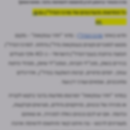
מרכז מסחרי בראשון לציון (התמונה להמחשה בלבד; שאטרסטוק)
כל החדשות והעדכונים של מרכז הנדל"ן גם
ב-
WhatsApp >>
חדש באתר
מרכז הנדל"ן
: מדור "חדר עסקאות" - מקום
מפגש למוכרים וקונים בעסקאות נדל"ן גדולות. למרכז הנדל"ן
תפוצה נרחבת בענף הנדל"ן הישראלי - כ-40 אלף פעילים
בכירים בשוק, מנכ"לי חברות, סמנכ"לי שיווק, מנהלי פיתוח
עסקי, יזמים פרטיים, קרנות השקעה בנדל"ן, אדריכלים
ומתכננים, שמאים ועורכי דין ועוד.
במדור "חדר עסקאות" יפורסמו מודעות בדבר ביקוש לקנייה
או מכירה של נכסים, פרויקטים גדולים, מגרשים וקרקעות,
וכדומה. אם יש לכם נכסים כאלה למכירה, או שאתם
מעוניינים לרכוש - צרו איתנו קשר ותיחשפו לרשימה ארוכה