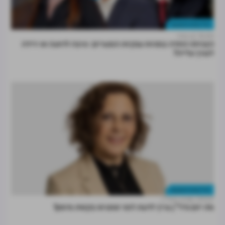
נדל"ן מניב והשקעות
15:30
רן קידר
הצניחה החדה במניות ענקיות המגורים: סיבה לדאגה או ירידה
לצורך עלייה?
נדל"ן מניב והשקעות
07.07
מרכז הנדל"ן
מה יזם נדל"ן צריך לדעת לפני שמגיש בקשת מימון?