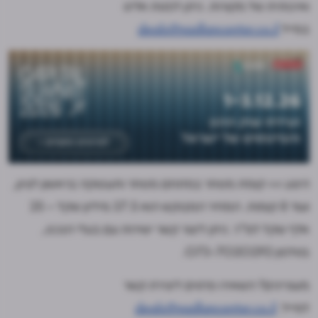
ואיכותית של מקורות. ניתן לפנות אלינו
במייל
deals@nadlancenter.co.il
היצע >> קומת מסחר במתחם מסחר ותעסוקה בראשון לציון,
ועוד 8 קומות. המחיר המבוקש הוא 37.5 מיליון שקל – 25
אלף שקל למ"ר. ניתן ליצור קשר ישירות עם בעלי הנכס,
בטלפון 073-7020292.
מעוניינים? השאירו פרטים ליצירת קשר
למייל:
deals@nadlancenter.co.il