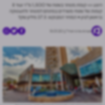
היצע >> קומת מסחר בשטח של 1,500 מ"ר ועוד 8
קומות של שטחי משרדים במתחם למסחר ולתעסוקה
בראשון לציון • המחיר המבוקש: 37.5 מיליון שקל
מערכת מרכז הנדל"ן
15.01.20