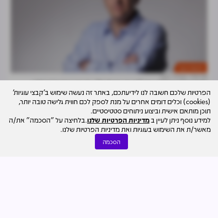
חדשות הענף
05.08
נמרוד בוסו
שיכון ובינוי רכשה את "נעמן מעליות". זה הסכום שתשלם
הפרטיות שלכם חשובה לנו לידיעתכם, באתר זה נעשה שימוש ב'קבצי עוגיות'
(cookies) וכלים דומים אחרים על מנת לספק לכם חווית גלישה טובה יותר,
תוכן מותאם אישית וביצוע ניתוחים סטטיסטיים.
למידע נוסף ניתן לעיין ב
מדיניות הפרטיות שלנו
.בלחיצה על "הסכמה" את/ה
מאשר/ת את השימוש בעוגיות ואת מדיניות הפרטיות שלנו.
הסכמה