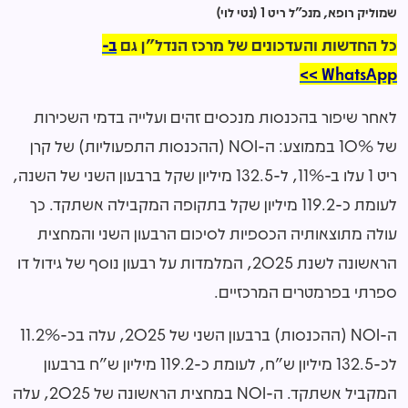
שמוליק רופא, מנכ"ל ריט 1 (נטי לוי)
כל החדשות והעדכונים של מרכז הנדל"ן גם
ב-
WhatsApp >>
לאחר שיפור בהכנסות מנכסים זהים ועלייה בדמי השכירות
של 10% בממוצע: ה-NOI (ההכנסות התפעוליות) של קרן
ריט 1 עלו ב-11%, ל-132.5 מיליון שקל ברבעון השני של השנה,
לעומת כ-119.2 מיליון שקל בתקופה המקבילה אשתקד. כך
עולה מתוצאותיה הכספיות לסיכום הרבעון השני והמחצית
הראשונה לשנת 2025, המלמדות על רבעון נוסף של גידול דו
ספרתי בפרמטרים המרכזיים.
ה-NOI (ההכנסות) ברבעון השני של 2025, עלה בכ-11.2%
לכ-132.5 מיליון ש"ח, לעומת כ-119.2 מיליון ש"ח ברבעון
המקביל אשתקד. ה-NOI במחצית הראשונה של 2025, עלה