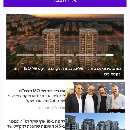
מותג עירוני נכנסת לירושלים: נבחרה לקדם פרויקט של 150 דירות
בקטמונים
לע
עם דיבידנד של 160 מלש"ח
לבעלים: אביסרור הנפיקה לפי שווי
של כ-2.6 מיליארד שקל
02.08
נמרוד בוסו
נצפות ביותר
לקנות ב-18 אלף שקל למ"ר, למכור
ב-45: השכונה שהפכה לאקזיט של