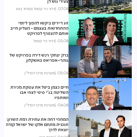
צעירי גוש דן
07.08
דרור ניר קסטל ונמרוד בוסו
נצפות ביותר
זוג דיירים ביקשו להפוך ליזמי
ההתחדשות בעצמם - העליון חייב
אותם להצטרף לפרויקט
03.08
דרור ניר קסטל
נצפות ביותר
ברק יצחקי רכש דירה בפרויקט של
גוהרי-אפריאט באשקלון
05.08
מערכת מרכז הנדל"ן
נצפות ביותר
חיים כצמן ביטל את עסקת מכירת
השליטה בג'י סיטי לצחי אבו
ושותפיו
04.08
מערכת מרכז הנדל"ן
נצפות ביותר
המחוזי דחה את עתירת רמת השרון:
תוכנית מתחם אלקו של ישראל קנדה
יוצאת לדרך
04.08
נמרוד בוסו