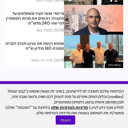
נצפות ביותר
מייסדי אנשי העיר משתלטים על
החברה: רוכשים את מניות רוטשטיין
לפי שווי 240 מלש"ח
05.08
נמרוד בוסו
נצפות ביותר
אמפא רכשה את סרוגו חברה לבנייה
תמורת 160 מיליון ש"ח
06.08
דרור ניר קסטל
נצפות ביותר
הפרטיות שלכם חשובה לנו לידיעתכם, באתר זה נעשה שימוש ב'קבצי עוגיות'
(cookies) וכלים דומים אחרים על מנת לספק לכם חווית גלישה טובה יותר,
עיצוב האתר
תוכן מותאם אישית וביצוע ניתוחים סטטיסטיים.
© כל הזכויות שמורות למרכז הנדל"ן ישראל - סקאלה
למידע נוסף ניתן לעיין ב
מדיניות הפרטיות שלנו
.בלחיצה על "הסכמה" את/ה
ד.מ בע"מ Scala Group D.M
מאשר/ת את השימוש בעוגיות ואת מדיניות הפרטיות שלנו.
הסכמה