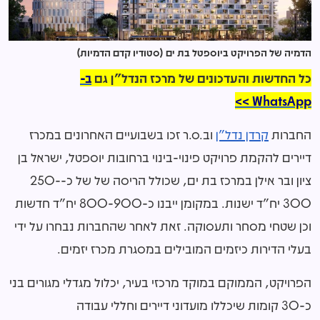
הדמיה של הפרויקט ביוספטל בת ים (סטודיו קדם הדמיות)
כל החדשות והעדכונים של מרכז הנדל"ן גם
ב-
WhatsApp >>
החברות
קרדן נדל"ן
וב.ס.ר זכו בשבועיים האחרונים במכרז
דיירים להקמת פרויקט פינוי-בינוי ברחובות יוספטל, ישראל בן
ציון ובר אילן במרכז בת ים, שכולל הריסה של של כ-250-
300 יח"ד ישנות. במקומן ייבנו כ-800-900 יח"ד חדשות
וכן שטחי מסחר ותעסוקה. זאת לאחר שהחברות נבחרו על ידי
בעלי הדירות כיזמים המובילים במסגרת מכרז יזמים.
הפרויקט, הממוקם במוקד מרכזי בעיר, יכלול מגדלי מגורים בני
כ-30 קומות שיכללו מועדוני דיירים וחללי עבודה