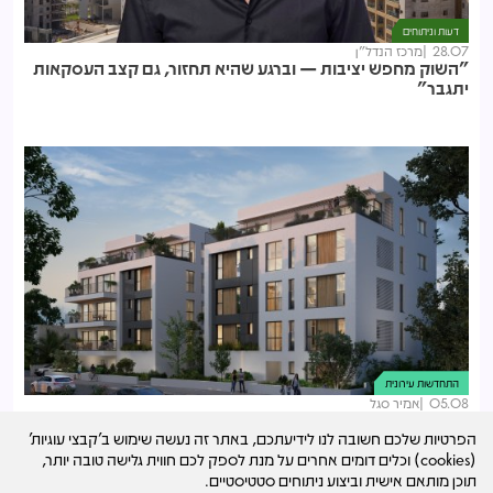
דעות וניתוחים
28.07
מרכז הנדל"ן
"השוק מחפש יציבות — וברגע שהיא תחזור, גם קצב העסקאות
יתגבר"
התחדשות עירונית
05.08
אמיר סגל
66 דירות חדשות ברובע 4 בתל אביב: יעז יזמות קיבלה היתרים
הפרטיות שלכם חשובה לנו לידיעתכם, באתר זה נעשה שימוש ב'קבצי עוגיות'
ל-3 פרויקטי התחדשות
(cookies) וכלים דומים אחרים על מנת לספק לכם חווית גלישה טובה יותר,
תוכן מותאם אישית וביצוע ניתוחים סטטיסטיים.