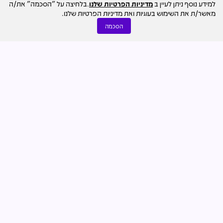
למידע נוסף ניתן לעיין ב
מדיניות הפרטיות שלנו
.בלחיצה על "הסכמה" את/ה
מאשר/ת את השימוש בעוגיות ואת מדיניות הפרטיות שלנו.
הסכמה
נדל"ן מניב והשקעות
06.08
דרור ניר קסטל
תמורת 50 מיליון שקל: קבוצת דוד אזולאי מכרה 2,000 מ"ר
שטחי מסחר בנתניה