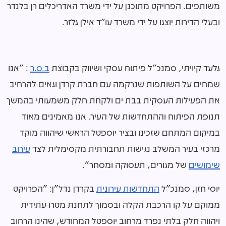
משותפים. הפרויקט מתוכנן על ידי משרד האדריכלים רן בלנדר
ובעלי הדירות יוצגו על ידי משרד עו"ד אילן גלזר.
גלעד קיויתי, סמנכ"ל פיתוח עסקי ושיווק בקבוצת
ב.ס.ר
: "אנו
שמחים על השותפות שנרקמה עם חברת קרדן וגאים להרחיב
את הפעילות העסקית בבת ים ולקחת חלק משמעותי בהמשך
תנופת הפיתוח וההתחדשות של העיר. אנו מאמינים מאוד
במיקום המתחם שזכינו ובציר יוספטל הראשי שיהווה מוקד
מרכזי בעיר המשלב נגישות תחבורתית מקסימלית לצד
עירוב
שימושים
של מגורים, תעסוקה ומסחר".
יוסי חזן, סמנכ"ל
התחדשות עירונית
בקרדן נדל"ן: "הפרויקט
ממוקם על קו הרכבת הקלה ובסמוך לתחנת מטרו עתידית
ויהווה חלק בלתי נפרד מרחוב יוספטל המחודש, שהינו הרחוב