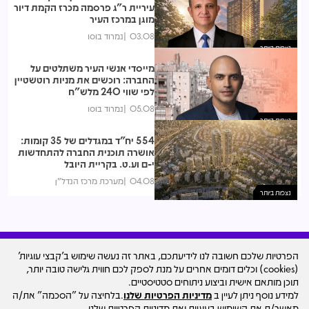
עיריית ר"ג פרסמה מכרז הקמת דיור
מוגן במרכז העיר
03.08
נמרוד בוסו
נצפות ביותר
מייסדי אנשי העיר משתלטים על
החברה: רוכשים את מניות רוטשטיין
לפי שווי 240 מלש"ח
05.08
נמרוד בוסו
נצפות ביותר
554 יח"ד במגדלים של 35 קומות:
אושרה תוכנית החברה להתחדשות
י-ם וע.ט. בקריית היובל
04.08
מערכת מרכז הנדל"ן
נצפות ביותר
הפרטיות שלכם חשובה לנו לידיעתכם, באתר זה נעשה שימוש ב'קבצי עוגיות'
(cookies) וכלים דומים אחרים על מנת לספק לכם חווית גלישה טובה יותר,
עיצוב האתר
תוכן מותאם אישית וביצוע ניתוחים סטטיסטיים.
© כל הזכויות שמורות למרכז הנדל"ן ישראל - סקאלה
למידע נוסף ניתן לעיין ב
מדיניות הפרטיות שלנו
.בלחיצה על "הסכמה" את/ה
ד.מ בע"מ Scala Group D.M
מאשר/ת את השימוש בעוגיות ואת מדיניות הפרטיות שלנו.