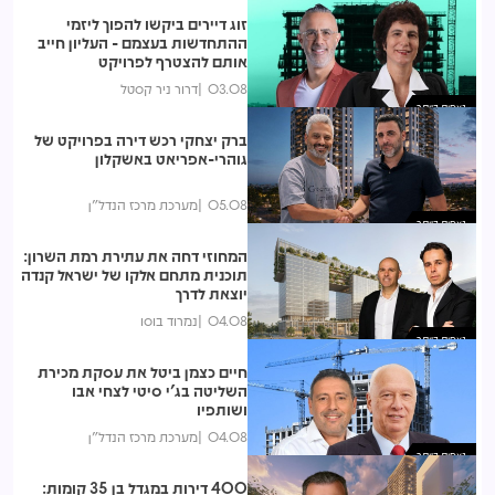
זוג דיירים ביקשו להפוך ליזמי
ההתחדשות בעצמם - העליון חייב
אותם להצטרף לפרויקט
03.08
דרור ניר קסטל
נצפות ביותר
ברק יצחקי רכש דירה בפרויקט של
גוהרי-אפריאט באשקלון
05.08
מערכת מרכז הנדל"ן
נצפות ביותר
המחוזי דחה את עתירת רמת השרון:
תוכנית מתחם אלקו של ישראל קנדה
יוצאת לדרך
04.08
נמרוד בוסו
נצפות ביותר
חיים כצמן ביטל את עסקת מכירת
השליטה בג'י סיטי לצחי אבו
ושותפיו
04.08
מערכת מרכז הנדל"ן
נצפות ביותר
400 דירות במגדל בן 35 קומות: