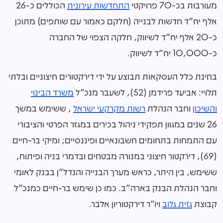
מעורבות בכ-70 פרויקטי
התחדשות עירונית
הכוללים כ-26
אלף יח"ד חדשות לבנייה (חלקם כאמור עם שותפים) מתוכן
כ-20 אלף יח"ד לשיווק, חלקה הצפוי של החברה
כ-10,000 יח"ד לשיווק.
בחינת כלל העסקאות תבוצע על ידי דירקטורים חיצוניים ובלתי
תלויי: אביעד פרידמן (52), לשעבר מנכ"ל
משרד הבינוי
והשיכון
וחבר הנהלת
רשות מקרקעי ישראל
, ששימש במשך
26 שנים במגוון תפקידי ניהול בכירים במגזר הפרטי והציבורי
עם התמחות בתחומים חשבונאיים ופיננסיים; ומיקי בר-חיים
(69), דירקטור חיצוני במנורה מבטחים ובדמרי בניה ופיתוח,
ששימש, בין היתר, כראש מערך הבנייה והנדל"ן בבנק לאומי
וחבר הנהלת הבנק בארה"ב. כמו כן שימש בר-חיים כמנכ"ל
קבוצת
גזית גלוב
ויו"ר דירקטוריון אלבר.