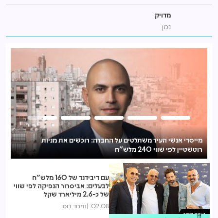
מדויק
נכון
אמפא רכשה את סרוגו חברה לבנייה תמורת 160 מיליון ש"ח
מייסדי אנשי העיר משתלטים על החברה: רוכשים את מניות
רוטשטיין לפי שווי 240 מלש"ח
עם דיבידנד של 160 מלש"ח
לבעלים: אביסרור הנפיקה לפי שווי
של כ-2.6 מיליארד שקל
02.08
נמרוד בוסו
נצפות ביותר