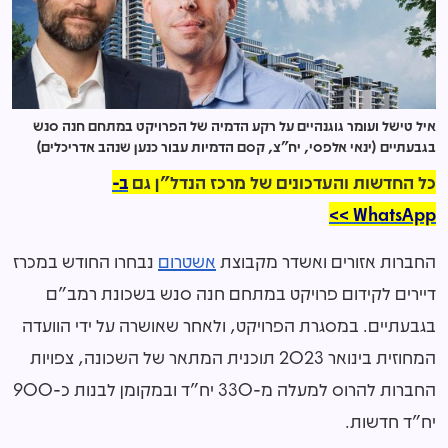
איל טישל ועומר גוגנהיים על רקע הדמיה של הפרויקט במתחם חנה סנש
בגבעתיים (ינאי אלפסי, יח"צ, קסם הדמיות עבור כנען שנהב אדריכלים)
כל החדשות והעדכונים של מרכז הנדל"ן גם
ב-
WhatsApp >>
החברות אזורים ואשדר מקבוצת
אשטרום
נבחרו החודש במכרז
דיירים לקידום פרויקט במתחם חנה סנש בשכונת רמב"ם
בגבעתיים. במסגרת הפרויקט, ולאחר שאושרה על ידי הוועדה
המחוזית בינואר 2023 תוכנית המתאר של השכונה, צפויות
החברות להרוס למעלה מ-330 יח"ד ובמקומן לבנות כ-900
יח"ד חדשות.