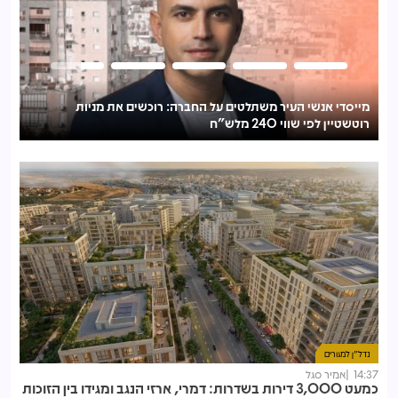
אמפא רכשה את סרוגו חברה לבנייה תמורת 160 מיליון ש"ח
מייסדי אנשי העיר משתלטים על החברה: רוכשים את מניות
רוטשטיין לפי שווי 240 מלש"ח
נדל"ן למגורים
14:37
אמיר סגל
כמעט 3,000 דירות בשדרות: דמרי, ארזי הנגב ומגידו בין הזוכות