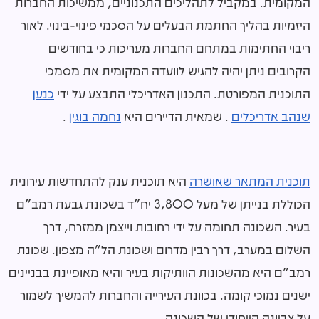
המקומית. במקביל לתהליכים התכנוניים, ממשיכות החברות
היזמיות בהליך החתמת הבעלים על הסכמי פינוי-בינוי. לאור
ריבוי החתימות במתחם החברות מעריכות כי בחודשים
הקרובים ניתן יהיה להגיש לוועדה המקומית את מסמכי
התוכנית המפורטת. התכנון האדריכלי התבצע על ידי
כנען
שנהב אדריכלים
. שמאית הדיירים היא
נחמה בוגין
.
תוכנית המתאר שאושרה
היא תוכנית ענק להתחדשות עירונית
הכוללת בנייתן של מעל 3,800 יח"ד בשכונת גבעת רמב"ם
בעיר. השכונה תחומה על ידי רחובות וייצמן ממזרח, דרך
השלום במערב, דרך רבין מדרום ושכונת הל"ה מצפון. שכונת
רמב"ם היא מהשכונות הוותיקות בעיר והיא מאופיינת בבניינים
ישנים נמוכי קומה. בכוונת העירייה והחברות להמשיך לשמור
על צביונה הייחודי של השכונה.