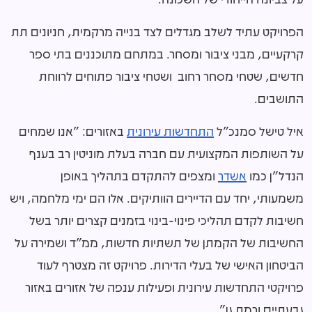
הפרויקט עתיד לשלב מגדלים לצד בנייה מרקמית, חניונים תת
קרקעיים, מבני ציבור ומסחר. במתחם מתוכננים בתי ספר
חדשים, שטחי מסחר רחוב ושטחי ציבור פתוחים לרווחת
התושבים.
איל טישל סמנכ"ל
התחדשות עירונית
באזורים: "אנו שמחים
על השותפות המקצועית עם חברה בעלת מוניטין רב בענף
הנדל"ן כמו
אשדר
ומצפים להתקדם בתהליך באופן
משמעותי, יחד עם הדיירים הוותיקים. אלו הם ימי מלחמה, ויש
חשיבות לקדם תהליכי פינוי-בינוי בזמנים קצרים יותר בשל
החשיבות של הקמתן של תשתיות חדשות, ממ"ד ושמירה על
הביטחון האישי של בעלי הדירות. פרויקט זה מצטרף לעוד
פרויקטי התחדשות עירונית ופעילות ענפה של אזורים באזור
גבעתיים ורמת גן".