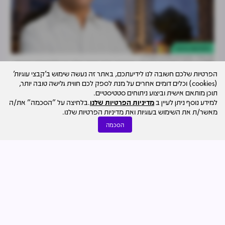
התחדשות עירונית
04.08
מערכת מרכז הנדל"ן
30 קומות על כיכר פריז: אושרה התוכנית של ענב להקמת מגדל
הפרטיות שלכם חשובה לנו לידיעתכם, באתר זה נעשה שימוש ב'קבצי עוגיות'
למלון ו-110 דירות
(cookies) וכלים דומים אחרים על מנת לספק לכם חווית גלישה טובה יותר,
תוכן מותאם אישית וביצוע ניתוחים סטטיסטיים.
למידע נוסף ניתן לעיין ב
מדיניות הפרטיות שלנו
.בלחיצה על "הסכמה" את/ה
מאשר/ת את השימוש בעוגיות ואת מדיניות הפרטיות שלנו.
הסכמה
נדל"ן למגורים
29.07
דרור ניר קסטל