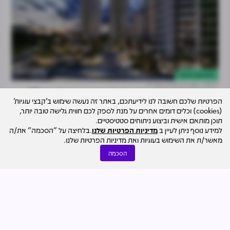
התחדשות עירונית
29.07
מערכת מרכז הנדל"ן
אושרה תוכנית הפינוי-בינוי של אלמוגים בקריית אליעזר: 677
הפרטיות שלכם חשובה לנו לידיעתכם, באתר זה נעשה שימוש ב'קבצי עוגיות'
יח"ד בארבעה מגדלים
(cookies) וכלים דומים אחרים על מנת לספק לכם חווית גלישה טובה יותר,
תוכן מותאם אישית וביצוע ניתוחים סטטיסטיים.
למידע נוסף ניתן לעיין ב
מדיניות הפרטיות שלנו
.בלחיצה על "הסכמה" את/ה
מאשר/ת את השימוש בעוגיות ואת מדיניות הפרטיות שלנו.
הסכמה