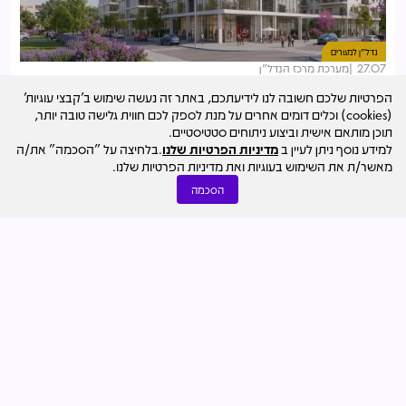
נדל"ן למגורים
27.07
מערכת מרכז הנדל"ן
מכרז דירה להשכיר בנהריה: 128 דירות וכ-40 אלף מ"ר למסחר
הפרטיות שלכם חשובה לנו לידיעתכם, באתר זה נעשה שימוש ב'קבצי עוגיות'
ותעסוקה
(cookies) וכלים דומים אחרים על מנת לספק לכם חווית גלישה טובה יותר,
תוכן מותאם אישית וביצוע ניתוחים סטטיסטיים.
למידע נוסף ניתן לעיין ב
מדיניות הפרטיות שלנו
.בלחיצה על "הסכמה" את/ה
מאשר/ת את השימוש בעוגיות ואת מדיניות הפרטיות שלנו.
הסכמה
התחדשות עירונית
03.08
אמיר סגל
פינוי-בינוי בקריית מוצקין: גפן מגורים נבחרה להקים 280 דירות
חדשות