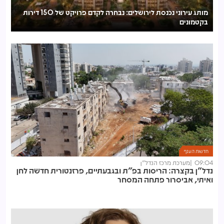
מותג עירוני נכנסת לירושלים: נבחרה לקדם פרויקט של 150 דירות
בקטמונים
לע
חדשות הענף
09:04
מערכת מרכז הנדל"ן
נדל"ן בקצרה: הריסות בפ"ת ובגבעתיים, פרזנטורית חדשה לחן
ואיתי, אביסרור פתחה המסחר