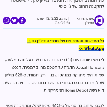
להקטנת החוב של ג'י סיטי
מערכת מרכז
פורסם 12.12.22
|
עודכן
הנדל"ן
04.02.24
כל החדשות והעדכונים של מרכז הנדל"ן גם
ב-
WhatsApp >>
ג'י סיטי דיווחה היום (ב') כי החברה הבת שבבעלותה המלאה,
Gazit Horizons, חתמה על הסכם מחייב למכירת הנכס
שאותו היא מחזיקה במנהטן שבניו יורק, תמורת כ-528 מיליון
שקל. מדובר בנכס מסחרי המושכר ברובו לשוכר יחיד. הרוכשת
היא רשת Home Depot האמריקאית.
לנכס יש חוב בהיקף של כ-460 מיליון שקל, ומהמכירה צפוי