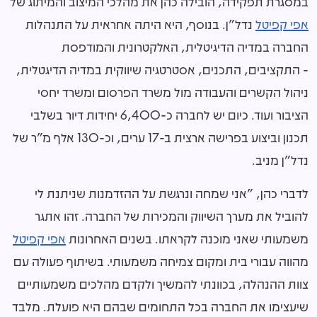
במסגרת תפקידה, הובילה כהן את מהלכי המיצוב והמיתוג של
אפי קפיטל
נדל"ן. בנוסף, היא היתה אחראית על התנהלות
החברה במדיה הדיגיטלית, האלקטרונית והמודפסת
- התקציבים, התכנים, אסטרטגיה שיווקית במדיה הדיגטלית,
ניהול הקשרים והעבודה מול משרד הפרסום ומשרד יחסי
הציבור ועוד. כיום יש לחברה כ-6,400 יחידות דיור בשלבי
תכנון וביצוע בפרישה ארצית ב-17 ערים, וכ-130 אלף מ"ר של
נדל"ן מניב.
לדברי כהן, "אני שמחה ונרגשת על ההזדמנות שניתנת לי
להוביל את מערך השיווק והמכירות של החברה. זהו אתגר
משמעותי שאני מוכנה לקראתו. בשנים האחרונות
אפי קפיטל
מהווה עבורי בית ומקום צמיחה משמעותי. בשיתוף פעולה עם
צוות ההנהלה, בכוונתי להמשיך ולקדם מהלכים משמעותיים
שיעצימו את החברה בכל התחומים שבהם היא פועלת. מלבד