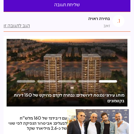
בחירה ראויה
1.
הגב לתגובה זו
זאב
מותג עירוני נכנסת לירושלים: נבחרה לקדם פרויקט של 150 דירות
בקטמונים
לע
עם דיבידנד של 160 מלש"ח
לבעלים: אביסרור הנפיקה לפי שווי
של כ-2.6 מיליארד שקל