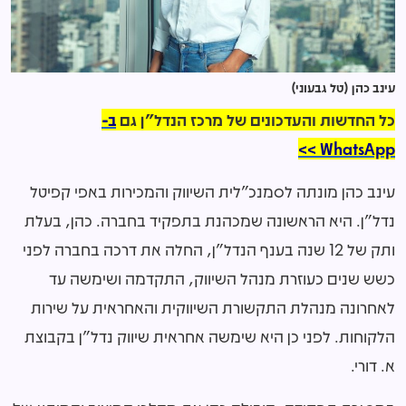
עינב כהן (טל גבעוני)
כל החדשות והעדכונים של מרכז הנדל"ן גם
ב-
WhatsApp >>
עינב כהן מונתה לסמנכ"לית השיווק והמכירות באפי קפיטל
נדל"ן. היא הראשונה שמכהנת בתפקיד בחברה. כהן, בעלת
ותק של 12 שנה בענף הנדל"ן, החלה את דרכה בחברה לפני
כשש שנים כעוזרת מנהל השיווק, התקדמה ושימשה עד
לאחרונה מנהלת התקשורת השיווקית והאחראית על שירות
הלקוחות. לפני כן היא שימשה אחראית שיווק נדל"ן בקבוצת
א. דורי.