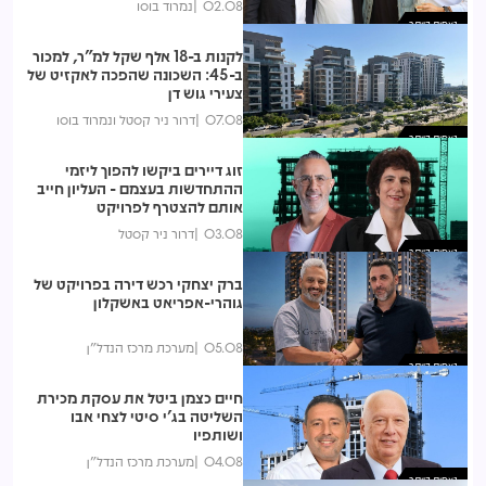
02.08
נמרוד בוסו
נצפות ביותר
לקנות ב-18 אלף שקל למ"ר, למכור
ב-45: השכונה שהפכה לאקזיט של
צעירי גוש דן
07.08
דרור ניר קסטל ונמרוד בוסו
נצפות ביותר
זוג דיירים ביקשו להפוך ליזמי
ההתחדשות בעצמם - העליון חייב
אותם להצטרף לפרויקט
03.08
דרור ניר קסטל
נצפות ביותר
ברק יצחקי רכש דירה בפרויקט של
גוהרי-אפריאט באשקלון
05.08
מערכת מרכז הנדל"ן
נצפות ביותר
חיים כצמן ביטל את עסקת מכירת
השליטה בג'י סיטי לצחי אבו
ושותפיו
04.08
מערכת מרכז הנדל"ן
נצפות ביותר