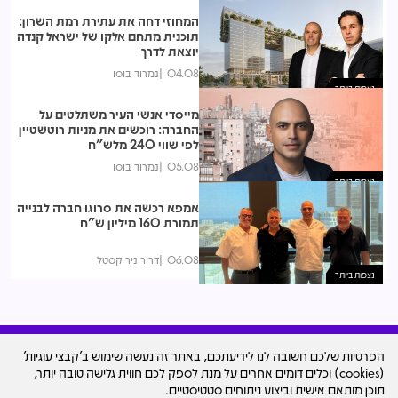
המחוזי דחה את עתירת רמת השרון:
תוכנית מתחם אלקו של ישראל קנדה
יוצאת לדרך
04.08
נמרוד בוסו
נצפות ביותר
מייסדי אנשי העיר משתלטים על
החברה: רוכשים את מניות רוטשטיין
לפי שווי 240 מלש"ח
05.08
נמרוד בוסו
נצפות ביותר
אמפא רכשה את סרוגו חברה לבנייה
תמורת 160 מיליון ש"ח
06.08
דרור ניר קסטל
נצפות ביותר
הפרטיות שלכם חשובה לנו לידיעתכם, באתר זה נעשה שימוש ב'קבצי עוגיות'
(cookies) וכלים דומים אחרים על מנת לספק לכם חווית גלישה טובה יותר,
עיצוב האתר
תוכן מותאם אישית וביצוע ניתוחים סטטיסטיים.