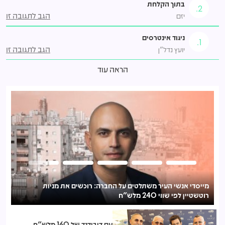
בתוך הקלחת
2.
הגב לתגובה זו
יזם
ניגוד אינטרסים
1.
הגב לתגובה זו
יועץ נדל״ן
הראה עוד
אמפא רכשה את סרוגו חברה לבנייה תמורת 160 מיליון ש"ח
מייסדי אנשי העיר משתלטים על החברה: רוכשים את מניות
רוטשטיין לפי שווי 240 מלש"ח
עם דיבידנד של 160 מלש"ח