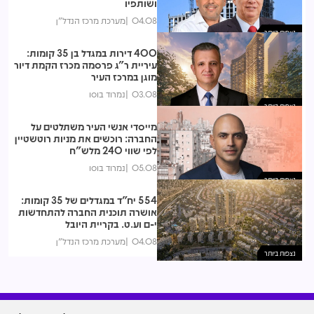
ושותפיו
04.08
מערכת מרכז הנדל"ן
נצפות ביותר
400 דירות במגדל בן 35 קומות:
עיריית ר"ג פרסמה מכרז הקמת דיור
מוגן במרכז העיר
03.08
נמרוד בוסו
נצפות ביותר
מייסדי אנשי העיר משתלטים על
החברה: רוכשים את מניות רוטשטיין
לפי שווי 240 מלש"ח
05.08
נמרוד בוסו
נצפות ביותר
554 יח"ד במגדלים של 35 קומות:
אושרה תוכנית החברה להתחדשות
י-ם וע.ט. בקריית היובל
04.08
מערכת מרכז הנדל"ן
נצפות ביותר