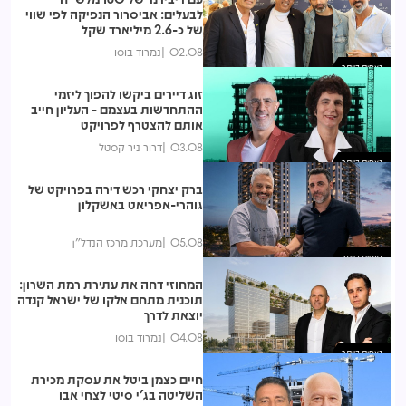
לבעלים: אביסרור הנפיקה לפי שווי
של כ-2.6 מיליארד שקל
02.08
נמרוד בוסו
נצפות ביותר
זוג דיירים ביקשו להפוך ליזמי
ההתחדשות בעצמם - העליון חייב
אותם להצטרף לפרויקט
03.08
דרור ניר קסטל
נצפות ביותר
ברק יצחקי רכש דירה בפרויקט של
גוהרי-אפריאט באשקלון
05.08
מערכת מרכז הנדל"ן
נצפות ביותר
המחוזי דחה את עתירת רמת השרון:
תוכנית מתחם אלקו של ישראל קנדה
יוצאת לדרך
04.08
נמרוד בוסו
נצפות ביותר
חיים כצמן ביטל את עסקת מכירת
השליטה בג'י סיטי לצחי אבו