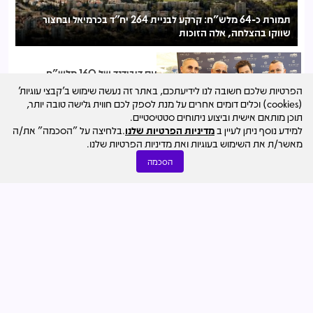
תמורת כ-64 מלש"ח: קרקע לבניית 264 יח"ד בכרמיאל ובחצור
נגד עמדת המועצה: אושר סופית פרויקט הפינוי-בינוי הראשון בתל
מונד בהיקף 570 דירות
שווקו בהצלחה, אלה הזוכות
עם דיבידנד של 160 מלש"ח
לבעלים: אביסרור הנפיקה לפי שווי
הפרטיות שלכם חשובה לנו לידיעתכם, באתר זה נעשה שימוש ב'קבצי עוגיות'
של כ-2.6 מיליארד שקל
(cookies) וכלים דומים אחרים על מנת לספק לכם חווית גלישה טובה יותר,
02.08
נמרוד בוסו
תוכן מותאם אישית וביצוע ניתוחים סטטיסטיים.
נצפות ביותר
למידע נוסף ניתן לעיין ב
מדיניות הפרטיות שלנו
.בלחיצה על "הסכמה" את/ה
מאשר/ת את השימוש בעוגיות ואת מדיניות הפרטיות שלנו.
זוג דיירים ביקשו להפוך ליזמי
ההתחדשות בעצמם - העליון חייב
הסכמה
אותם להצטרף לפרויקט
03.08
דרור ניר קסטל
נצפות ביותר
ברק יצחקי רכש דירה בפרויקט של
גוהרי-אפריאט באשקלון
05.08
מערכת מרכז הנדל"ן
נצפות ביותר
חיים כצמן ביטל את עסקת מכירת
השליטה בג'י סיטי לצחי אבו