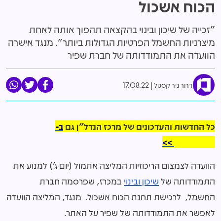
הכוח אשכול
"זכייה של שיכון ובינוי בהקצאה תהפוך אותה לאחת
מיצרניות החשמל הפרטיות הגדולות ביותר". מנגד אישרה
הוועדה את התמודדותה של חברת שפיר
דרור ניר קסטל
17.08.22
כל החדשות והעדכונים של מרכז הנדל"ן גם
ב-
WhatsApp >>
הוועדה לצמצום הריכוזיות המליצה אתמול (יום ג') למנוע את
התמודדותה של
שיכון ובינוי
במכרז, שפרסמה חברת
החשמל, לרכישת תחנת הכוח אשכול. מנגד, המליצה הוועדה
לאפשר את התמודדותה של שפיר על האתר.