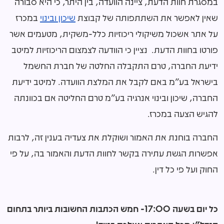
במסגרת חוות הדעת, ציינה הוועדה, בין היתר, כי היא סבורה
שאין לאפשר את השתתפותה של קבוצת
שיכון ובינוי
במכרז
על אתר אשכול משיקולי ריכוזיות כלל-משקית, מטעמים אשר
פורטו בחוות הדעת. נציין כי הוודעה לצמצום הריכוזיות למיטב
ידיעת החברה, טרם התקבלה החלטה של חברת החשמל
בישראל בע"מ באם לקבל את המלצת הוועדה. למיטב ידיעת
החברה, שיכון ובינוי אנרגיה בע"מ טרם החליטה אם בכוונתה
להגיש הצעה במכרז.
החברה בוחנת את האמור ושוקלת את צעדיה בענין זה, לרבות
אפשרות הגשת עתירה בקשר לחוות הדעת והאמור בה, על פי
החוק ועל פי כל דין.
כל יום בשעה 17:00- חמש הכתבות החשובות ביותר בתחום