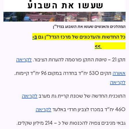
המהלכים והאנשים שעשו את השבוע בנדל"ן
כל החדשות והעדכונים של מרכז הנדל"ן גם
ב-
WhatsApp >>
תקן 21 – טיוטת התקן פורסמה להערות הציבור.
לקריאה
אאורה
תקים 530 יח"ד בחדרה במקום 96 יח"ד קיימות.
לקריאה
התוכנית החדשה של שכונת קריית גת מערב
לקריאה
460 יח"ד במכרז לצביון חרדי באלעד
לקריאה
גבאי מניבים צפויה להכנסות של כ – 214 מיליון שקלים.