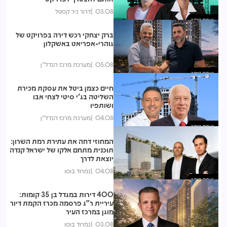
03.08
דרור ניר קסטל
נצפות ביותר
ברק יצחקי רכש דירה בפרויקט של
גוהרי-אפריאט באשקלון
05.08
מערכת מרכז הנדל"ן
נצפות ביותר
חיים כצמן ביטל את עסקת מכירת
השליטה בג'י סיטי לצחי אבו
ושותפיו
04.08
מערכת מרכז הנדל"ן
נצפות ביותר
המחוזי דחה את עתירת רמת השרון:
תוכנית מתחם אלקו של ישראל קנדה
יוצאת לדרך
04.08
נמרוד בוסו
נצפות ביותר
400 דירות במגדל בן 35 קומות:
עיריית ר"ג פרסמה מכרז הקמת דיור
מוגן במרכז העיר
03.08
נמרוד בוסו