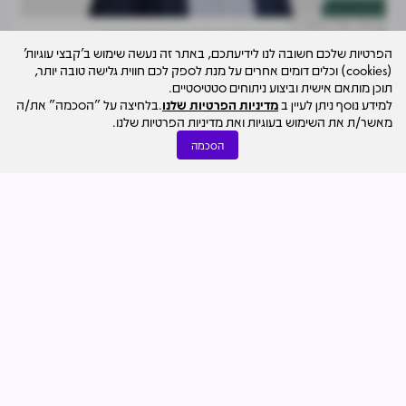
זירת המומחים
23.07
עו"ד אלעד דני
7 דברים שחייבים לבדוק לפני שקונים דירה על הנייר
הפרטיות שלכם חשובה לנו לידיעתכם, באתר זה נעשה שימוש ב'קבצי עוגיות'
(cookies) וכלים דומים אחרים על מנת לספק לכם חווית גלישה טובה יותר,
תוכן מותאם אישית וביצוע ניתוחים סטטיסטיים.
למידע נוסף ניתן לעיין ב
מדיניות הפרטיות שלנו
.בלחיצה על "הסכמה" את/ה
מאשר/ת את השימוש בעוגיות ואת מדיניות הפרטיות שלנו.
הסכמה
נדל"ן מניב והשקעות
29.07
מערכת מרכז הנדל"ן
300 דירות, מרכז כנסים ומלון מעל הגרנד קניון: אושרה תוכנית
ההתחדשות בחיפה