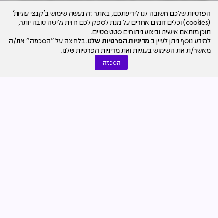
66 דירות חדשות ברובע 4 בתל אביב: יעז יזמות קיבלה היתרים
הפרטיות שלכם חשובה לנו לידיעתכם, באתר זה נעשה שימוש ב'קבצי עוגיות'
ל-3 פרויקטי התחדשות
(cookies) וכלים דומים אחרים על מנת לספק לכם חווית גלישה טובה יותר,
תוכן מותאם אישית וביצוע ניתוחים סטטיסטיים.
למידע נוסף ניתן לעיין ב
מדיניות הפרטיות שלנו
.בלחיצה על "הסכמה" את/ה
מאשר/ת את השימוש בעוגיות ואת מדיניות הפרטיות שלנו.
הסכמה
נדל"ן למגורים
31.07
דרור ניר קסטל
"פתרון קיצון פוגעני": המחוזי בלם דרישת ועד המגדל לגישה
חופשית למרפסת אחד הדיירים