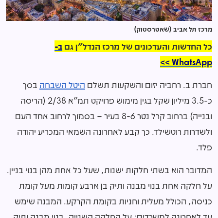
מרכז תל אביב (שאטרסטוק)
כל החדשות והעדכונים של מרכז הנדל"ן גם
ב-
WhatsApp >>
חברת ב. רחביה יזום והשקעות תשלם
היטל השבחה
בסך
כ-3.5 מיליון שקל בגין מימוש פרויקט תמ"א 2/38 (הריסה
ובנייה) ברחוב קרל נטר 8-6 בעיר – בסמוך לרחוב אחד העם
ולשדרות רוטשילד. כך קבע לאחרונה השמאי המכריע יהודה
פלד.
המדובר הוא בשתי חלקות ישנות, שעל כל אחת מהן בנוי בניין.
על חלקה אחת בנוי מבנה ותיק בן ארבע קומות מעל קומת
כניסה, הכולל מעלית וחניות בקומת הקרקע. המבנה שימש
עד לאחרונה למשרדים; על החלקה השנייה, בנוי מבנה ותיק