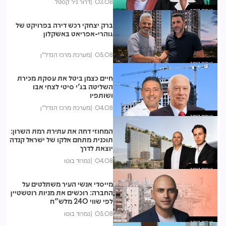
03.08
דרור ניר קסטל
נצפות ביותר
ברק יצחקי רכש דירה בפרויקט של
גוהרי-אפריאט באשקלון
05.08
מערכת מרכז הנדל"ן
נצפות ביותר
חיים כצמן ביטל את עסקת מכירת
השליטה בג'י סיטי לצחי אבו
ושותפיו
04.08
מערכת מרכז הנדל"ן
נצפות ביותר
המחוזי דחה את עתירת רמת השרון:
תוכנית מתחם אלקו של ישראל קנדה
יוצאת לדרך
04.08
נמרוד בוסו
נצפות ביותר
מייסדי אנשי העיר משתלטים על
החברה: רוכשים את מניות רוטשטיין
לפי שווי 240 מלש"ח
05.08
נמרוד בוסו
נצפות ביותר