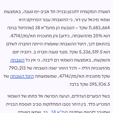
הוועדה המקומית לתכנון ובנייה תל אביב-יפו טענה, באמצעות
שמאי מיכאל עין-דור, כי ההשבחה עבור הפרויקט היא
11,683,664 שקל – הנובעת הן מתמ"א 38 (שההיטל בגינה
הוא 25% מההשבחה, כידוע) והן מתוכנית תא/מק/4714.
בהתאם לכך, היטל ההשבחה שאמורה הייתה החברה לשלם
הוא 5,336,519.5 שקל. מנגד טענה חברת ב. רחביה יזום
והשקעות, באמצעות השמאי רם ליבנה, כי אין כל
השבחה
מהתוכניות הללו – ולכל היותר ישנה השבחה של 790,213
שקל מתוכנית תא/מק/4714, שמשמעותה
היטל השבחה
של
395,106.5 שקל בלבד.
בשל הפערים הגדולים, הגיעה הפרשה אל פתחו של השמאי
המכריע פלד. בין היתר נסבו המחלוקות סביב תוספת הבנייה
שמעבר לזכויות שמקנה
תמ"א 38
. כך, שמאי הוועדה