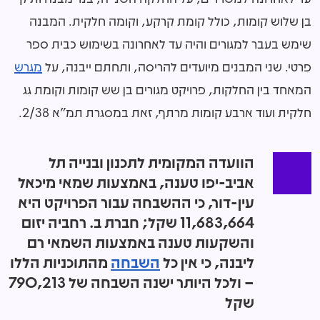
בן שלוש קומות, כולל קומת קרקע, וקומה חלקית. המבנה
שימש בעבר למגורים והיה עד לאחרונה בשימוש כבית ספר
פרטי. שני המבנים מיועדים להריסה, ותחתם ייבנה, על
מגרש
המאחד בין החלקות, פרויקט מגורים בן שש קומות וקומת גג
חלקית ועוד ארבע קומות מרתף, זאת במסגרת תמ"א 2/38.
הוועדה המקומית לתכנון ובנייה תל
אביב-יפו טענה, באמצעות שמאי מיכאל
עין-דור, כי ההשבחה עבור הפרויקט היא
11,683,664 שקל; חברת ב. רחביה יזום
והשקעות טענה באמצעות השמאי רם
ליבנה, כי אין כל
השבחה
מהתוכניות הללו
– ולכל היותר ישנה השבחה של 790,213
שקל