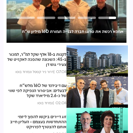
אמפא רכשה את סרוגו חברה לבנייה תמורת 160 מיליון ש"ח
אי
לכ
לקנות ב-18 אלף שקל למ"ר, למכור
ב-45: השכונה שהפכה לאקזיט של
צעירי גוש דן
07.08
דרור ניר קסטל ונמרוד בוסו
נצפות ביותר
עם דיבידנד של 160 מלש"ח
לבעלים: אביסרור הנפיקה לפי שווי
של כ-2.6 מיליארד שקל
02.08
נמרוד בוסו
נצפות ביותר
זוג דיירים ביקשו להפוך ליזמי
ההתחדשות בעצמם - העליון חייב
אותם להצטרף לפרויקט