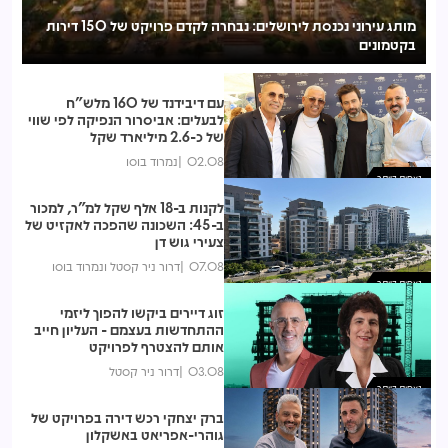
מותג עירוני נכנסת לירושלים: נבחרה לקדם פרויקט של 150 דירות
בקטמונים
לע
עם דיבידנד של 160 מלש"ח
לבעלים: אביסרור הנפיקה לפי שווי
של כ-2.6 מיליארד שקל
02.08
נמרוד בוסו
נצפות ביותר
לקנות ב-18 אלף שקל למ"ר, למכור
ב-45: השכונה שהפכה לאקזיט של
צעירי גוש דן
07.08
דרור ניר קסטל ונמרוד בוסו
נצפות ביותר
זוג דיירים ביקשו להפוך ליזמי
ההתחדשות בעצמם - העליון חייב
אותם להצטרף לפרויקט
03.08
דרור ניר קסטל
נצפות ביותר
ברק יצחקי רכש דירה בפרויקט של
גוהרי-אפריאט באשקלון