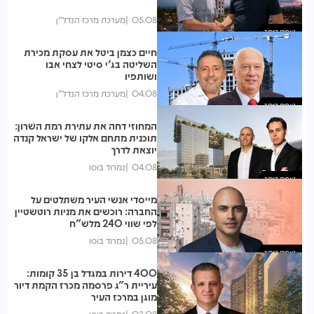
05.08
מערכת מרכז הנדל"ן
נצפות ביותר
חיים כצמן ביטל את עסקת מכירת
השליטה בג'י סיטי לצחי אבו
ושותפיו
04.08
מערכת מרכז הנדל"ן
נצפות ביותר
המחוזי דחה את עתירת רמת השרון:
תוכנית מתחם אלקו של ישראל קנדה
יוצאת לדרך
04.08
נמרוד בוסו
נצפות ביותר
מייסדי אנשי העיר משתלטים על
החברה: רוכשים את מניות רוטשטיין
לפי שווי 240 מלש"ח
05.08
נמרוד בוסו
נצפות ביותר
400 דירות במגדל בן 35 קומות:
עיריית ר"ג פרסמה מכרז הקמת דיור
מוגן במרכז העיר
03.08
נמרוד בוסו