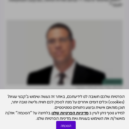
יתגבר"
זירת המומחים
30.07
עו"ד (רו"ח) מאורי עמפלי
מס שבח על דירת ירושה? הפטור שחייבים להכיר
הפרטיות שלכם חשובה לנו לידיעתכם, באתר זה נעשה שימוש ב'קבצי עוגיות'
(cookies) וכלים דומים אחרים על מנת לספק לכם חווית גלישה טובה יותר,
תוכן מותאם אישית וביצוע ניתוחים סטטיסטיים.
למידע נוסף ניתן לעיין ב
מדיניות הפרטיות שלנו
.בלחיצה על "הסכמה" את/ה
מאשר/ת את השימוש בעוגיות ואת מדיניות הפרטיות שלנו.
הסכמה