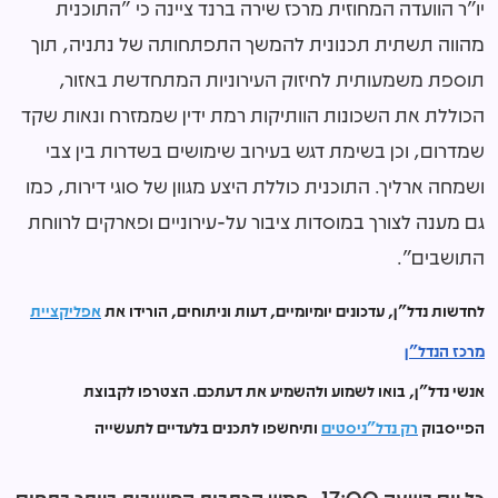
יו"ר הוועדה המחוזית מרכז שירה ברנד ציינה כי "התוכנית
מהווה תשתית תכנונית להמשך התפתחותה של נתניה, תוך
תוספת משמעותית לחיזוק העירוניות המתחדשת באזור,
הכוללת את השכונות הוותיקות רמת ידין שממזרח ונאות שקד
שמדרום, וכן בשימת דגש בעירוב שימושים בשדרות בין צבי
ושמחה ארליך. התוכנית כוללת היצע מגוון של סוגי דירות, כמו
גם מענה לצורך במוסדות ציבור על-עירוניים ופארקים לרווחת
התושבים".
לחדשות נדל"ן, עדכונים יומיומיים, דעות וניתוחים, הורידו את
אפליקציית
מרכז הנדל"ן
אנשי נדל"ן, בואו לשמוע ולהשמיע את דעתכם. הצטרפו לקבוצת
הפייסבוק
רק נדל"ניסטים
ותיחשפו לתכנים בלעדיים לתעשייה
כל יום בשעה 17:00- חמש הכתבות החשובות ביותר בתחום