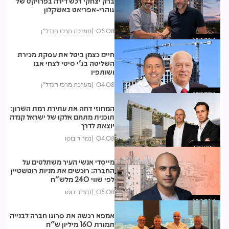
ברק יצחקי רכש דירה בפרויקט של
גוהרי-אפריאט באשקלון
05.08
מערכת מרכז הנדל"ן
נצפות ביותר
חיים כצמן ביטל את עסקת מכירת
השליטה בג'י סיטי לצחי אבו
ושותפיו
04.08
מערכת מרכז הנדל"ן
נצפות ביותר
המחוזי דחה את עתירת רמת השרון:
תוכנית מתחם אלקו של ישראל קנדה
יוצאת לדרך
04.08
נמרוד בוסו
נצפות ביותר
מייסדי אנשי העיר משתלטים על
החברה: רוכשים את מניות רוטשטיין
לפי שווי 240 מלש"ח
05.08
נמרוד בוסו
נצפות ביותר
אמפא רכשה את סרוגו חברה לבנייה
תמורת 160 מיליון ש"ח