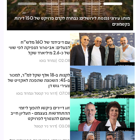
מותג עירוני נכנסת לירושלים: נבחרה לקדם פרויקט של 150 דירות
בקטמונים
לע
עם דיבידנד של 160 מלש"ח
לבעלים: אביסרור הנפיקה לפי שווי
של כ-2.6 מיליארד שקל
02.08
נמרוד בוסו
נצפות ביותר
לקנות ב-18 אלף שקל למ"ר, למכור
ב-45: השכונה שהפכה לאקזיט של
צעירי גוש דן
07.08
דרור ניר קסטל ונמרוד בוסו
נצפות ביותר
זוג דיירים ביקשו להפוך ליזמי
ההתחדשות בעצמם - העליון חייב
אותם להצטרף לפרויקט
03.08
דרור ניר קסטל
נצפות ביותר