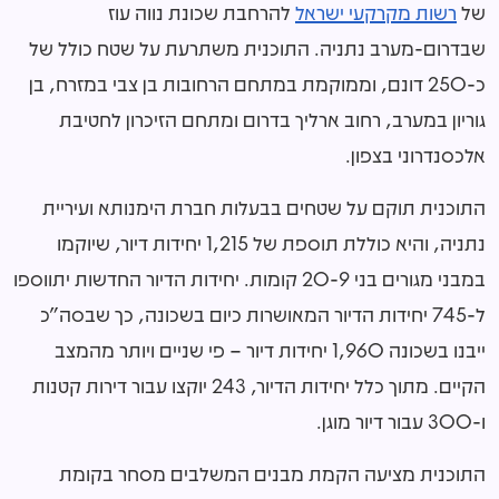
של
רשות מקרקעי ישראל
להרחבת שכונת נווה עוז
שבדרום-מערב נתניה. התוכנית משתרעת על שטח כולל של
כ-250 דונם, וממוקמת במתחם הרחובות בן צבי במזרח, בן
גוריון במערב, רחוב ארליך בדרום ומתחם הזיכרון לחטיבת
אלכסנדרוני בצפון.
התוכנית תוקם על שטחים בבעלות חברת הימנותא ועיריית
נתניה, והיא כוללת תוספת של 1,215 יחידות דיור, שיוקמו
במבני מגורים בני 20-9 קומות. יחידות הדיור החדשות יתווספו
ל-745 יחידות הדיור המאושרות כיום בשכונה, כך שבסה"כ
ייבנו בשכונה 1,960 יחידות דיור – פי שניים ויותר מהמצב
הקיים. מתוך כלל יחידות הדיור, 243 יוקצו עבור דירות קטנות
ו-300 עבור דיור מוגן.
התוכנית מציעה הקמת מבנים המשלבים מסחר בקומת