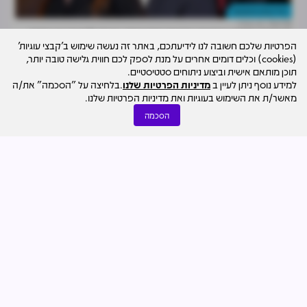
נדל"ן מניב והשקעות
06.08
רן קידר
הצניחה החדה במניות ענקיות המגורים: סיבה לדאגה או ירידה
הפרטיות שלכם חשובה לנו לידיעתכם, באתר זה נעשה שימוש ב'קבצי עוגיות'
לצורך עלייה?
(cookies) וכלים דומים אחרים על מנת לספק לכם חווית גלישה טובה יותר,
תוכן מותאם אישית וביצוע ניתוחים סטטיסטיים.
למידע נוסף ניתן לעיין ב
מדיניות הפרטיות שלנו
.בלחיצה על "הסכמה" את/ה
מאשר/ת את השימוש בעוגיות ואת מדיניות הפרטיות שלנו.
הסכמה
התחדשות עירונית
02.08
נמרוד בוסו
עתרו נגד "שיקולים זרים" באישור תוכנית מגדלים בי-ם - וחויבו
ב-75 אלף ש"ח הוצאות