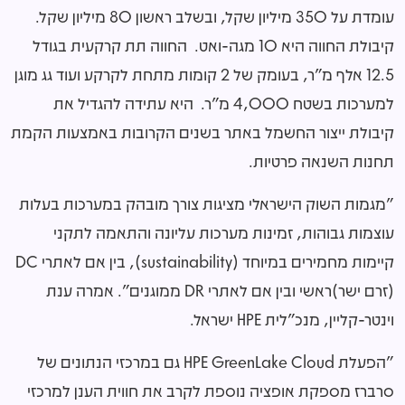
עומדת על 350 מיליון שקל, ובשלב ראשון 80 מיליון שקל.
קיבולת החווה היא 10 מגה-ואט. החווה תת קרקעית בגודל
12.5 אלף מ"ר, בעומק של 2 קומות מתחת לקרקע ועוד גג מוגן
למערכות בשטח 4,000 מ"ר. היא עתידה להגדיל את
קיבולת ייצור החשמל באתר בשנים הקרובות באמצעות הקמת
תחנות השנאה פרטיות.
"מגמות השוק הישראלי מציגות צורך מובהק במערכות בעלות
עוצמות גבוהות, זמינות מערכות עליונה והתאמה לתקני
קיימות מחמירים במיוחד (sustainability), בין אם לאתרי DC
(זרם ישר)ראשי ובין אם לאתרי DR ממוגנים". אמרה ענת
וינטר-קליין, מנכ"לית HPE ישראל.
"הפעלת HPE GreenLake Cloud גם במרכזי הנתונים של
סרברז מספקת אופציה נוספת לקרב את חווית הענן למרכזי