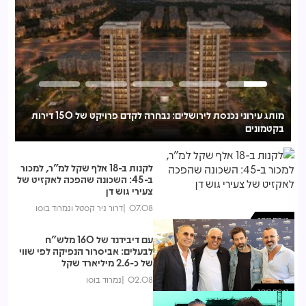
מותג עירוני נכנסת לירושלים: נבחרה לקדם פרויקט של 150 דירות
בקטמונים
לע
לקנות ב-18 אלף שקל למ"ר, למכור
ב-45: השכונה שהפכה לאקזיט של
צעירי גוש דן
07.08
דרור ניר קסטל ונמרוד בוסו
נצפות ביותר
עם דיבידנד של 160 מלש"ח
לבעלים: אביסרור הנפיקה לפי שווי
של כ-2.6 מיליארד שקל
02.08
נמרוד בוסו
נצפות ביותר