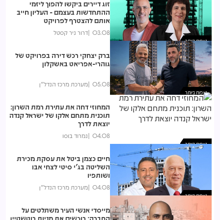
זוג דיירים ביקשו להפוך ליזמי
ההתחדשות בעצמם - העליון חייב
אותם להצטרף לפרויקט
03.08
דרור ניר קסטל
נצפות ביותר
ברק יצחקי רכש דירה בפרויקט של
גוהרי-אפריאט באשקלון
05.08
מערכת מרכז הנדל"ן
נצפות ביותר
המחוזי דחה את עתירת רמת השרון:
תוכנית מתחם אלקו של ישראל קנדה
יוצאת לדרך
04.08
נמרוד בוסו
נצפות ביותר
חיים כצמן ביטל את עסקת מכירת
השליטה בג'י סיטי לצחי אבו
ושותפיו
04.08
מערכת מרכז הנדל"ן
נצפות ביותר
מייסדי אנשי העיר משתלטים על
החברה: רוכשים את מניות רוטשטיין