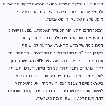
הנתונים של הלקוחות שלנו, כמו גם מסייעת ללקוחות להעצים
ולהאיץ את הטרנספורמציה והגישה לענן ההיברידי, לצד
אופטימיזציה של עלויות ומשאבים".
"מזכר ההבנות לשיתוף הפעולה האסטרטגי עם HPE ישראל
מעמיד את חוות השרתים שלנו בכפר סבא בקדמה
הטכנולוגית של מחשוב ה-AI", אמר ערן לב, שותף
בקרדן-גבע. "השילוב של האיכות ההנדסית של המתקן יחד
עם המתודולוגיה ויכולת ההפעלה של HPE, מאפשר פתרון
ייחודי ומתקדם לחברות ההייטק המובילות והעדכניות ביותר,
לגופי מחקר ואקדמיה ולגופים ביטחוניים. במצב הנוכחי
בישראל קיים היצע נמוך מאוד של מגה וואט להשכרה או
לשיווק ואנו צופים שהביקוש יתגבר בשנים הקרובות וערוכים
לתת מענה לכך. אין שת"פ כזה בישראל".