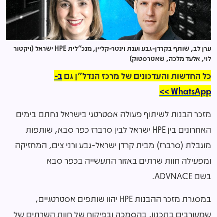
ערן לב, שותף בקרדן-גבע וענת וינטר-קליין, מנכ"לית HPE ישראל (ויקטור
לוי, אלעד מלכה, שאטרסטוק)
כל החדשות והעדכונים של מרכז הנדל"ן גם
ב-
WhatsApp >>
מזכר הבנות לשיתוף פעולה אסטרטגי בישראל נחתם בימים
האחרונים בין HPE ישראל לבין סרברז כפר סבא, שותפות
מוגבלת (סרברז) מבית קרדן ישראל-גבע ורני צים, המחזיקה
ומפעילה חוות שרתים באזור התעשייה בכפר סבא
בשם ADVNACE.
במסגרת מזכר ההבנות HPE יהוו שותפים אסטרטגיים,
שמעורבים בתכנון, בהסמכה ובפיקוח של חוות השרתים של