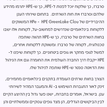
סרברז, כך שלקוח יוכל לפנות ל-HPE, כך ש-HPE יתרמו מהידע
שלהם וסרברז את חות השרתים. בתחום שירותי הענן
ההיברידיים של HPe - HPE GreenLake Clou המשווקים
ללקוחות בינלאומיים שנדרשים למחשוב-על, לקוחות אלו ישבו
בחוות השרתים של סרברז, כך ש-HPE תהווה שותפה
טכנולוגית, לקוחה של סרברז. ומשווקת ללקוחות אחרים,
למשל לגופי מחקר או גופים ביטחוניים. כך לקוחות שיפנו ל-
HPE ייקבלו דרך החברה העולמית את החומרה וגם את הניהול
ואת הדאטה סנטר ש-HPE שותפה לניהול שלו.
הצורך בחוות שרתים העומדת בתקנים בינלאומיים מחמירים,
זינק לאור התגברות השימוש ב- AI והמעבר המהיר לשירותי
ענן. בישראל, אומרים בחברות, ישנו פער גדול בין ההיצע הקיים
לבין הביקושים הגדלים, הן מצד גופים עסקיים וממשלתיים והן