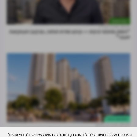
דעות וניתוחים
28.07
מרכז הנדל"ן
"השוק מחפש יציבות — וברגע שהיא תחזור, גם קצב העסקאות
יתגבר"
התחדשות עירונית
30.07
דרור ניר קסטל
עסקת ההתחדשות הראשונה תחת עזריאלי: צמח המרמן רכשה
הפרטיות שלכם חשובה לנו לידיעתכם, באתר זה נעשה שימוש ב'קבצי עוגיות'
פרויקט של 1,100 יח"ד בצפון