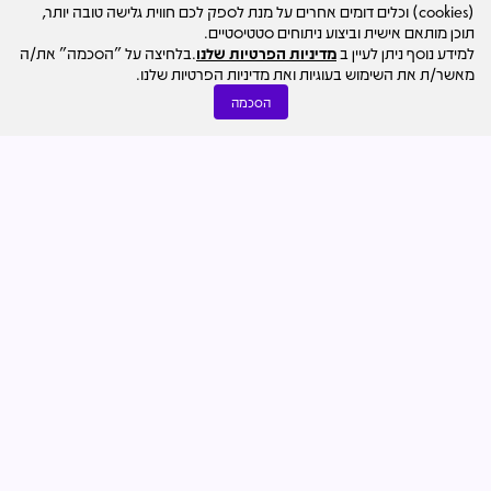
(cookies) וכלים דומים אחרים על מנת לספק לכם חווית גלישה טובה יותר,
תוכן מותאם אישית וביצוע ניתוחים סטטיסטיים.
למידע נוסף ניתן לעיין ב
מדיניות הפרטיות שלנו
.בלחיצה על "הסכמה" את/ה
מאשר/ת את השימוש בעוגיות ואת מדיניות הפרטיות שלנו.
הסכמה
חדשות הענף
28.07
מערכת מרכז הנדל"ן
הפועלים הפלסטינים שבו לעבוד ביו"ש: "הזיגזג הביטחוני הזה
הוא רשלנות פושעת"