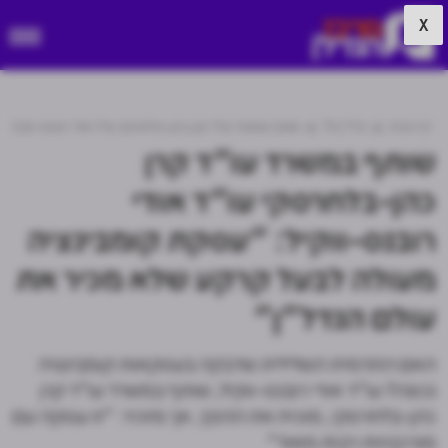
X
דף הבית
נדל"ן TV
שותף במשרד עו"ד קרן כהן-בלחרסקי עו"ד אודי רובנס-ווקיל:
שותף במשרד עו"ד קרן
כהן-בלחרסקי עו"ד אודי
רובנס-ווקיל: "עסקת קומבינציה
מעולה לבעל קרקע שלא מכיר את
עולם הנדל"ן"
האם התדמית השלילית שדבקה בעסקאות קומבינציה
נכונה? עו"ד אודי רובנס-ווקיל, שותף במשרד עו"ד קרן
כהן-בלחרסקי, מוכיח את ההפך, אך מזכיר: "זו עסקה עם
מורכבויות רבות מאוד"