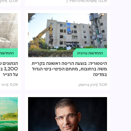
13.09
מערכת מרכז הנדל"ן
12.09
דורון
התחדשות עירונית
התחדשות ע
היסטוריה: בוצעה הריסה ראשונה בקריית
הנתונים ש
משה ברחובות, מתחם הפינוי-בינוי הגדול
200
במדינה
על הנייר
11.09
דורון ברויטמן
11.09
דרור 