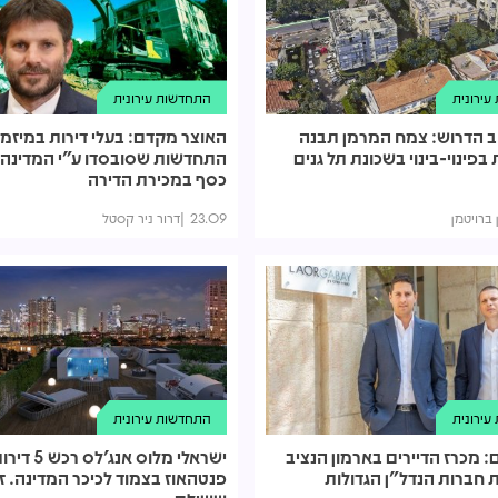
ירונית
התחדשות עירונית
ב הדרוש: צמח המרמן תבנה
האוצר מקדם: בעלי דירות במיזמי
רות בפינוי-בינוי בשכונת תל גנים
התחדשות שסובסדו ע"י המדינה י
כסף במכירת הדירה
 ברויטמן
23.09
דרור ניר קסטל
ירונית
התחדשות עירונית
ם: מכרז הדיירים בארמון הנציב
ישראלי מלוס אנג'
חברות הנדל"ן הגדולות
פנטהאוז בצמוד לכיכר המדינה. ז