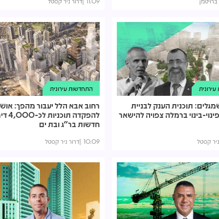
 ברויטמן
11.09
דרור ניר קסטל
ירונית
התחדשות עירונית
מגלים: תוכנית הענק לבניית
רחוב אבא הלל יעבור מהפך: אושר
3, בפינוי-בינוי ברמלה צפויה להישאר
להפקדה תוכניו
חדשות בר"ג ובת ים
ניר קסטל
10.09
דרור ניר קסטל