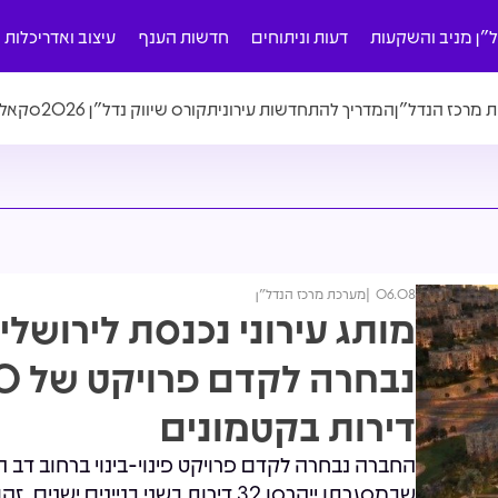
ל"ן מניב והשקעות
דעות וניתוחים
חדשות הענף
עיצוב ואדריכלות
ת מרכז הנדל"ן
המדריך להתחדשות עירונית
קורס שיווק נדל"ן 2026
סקאלה
06.08
מערכת מרכז הנדל"ן
מותג עירוני נכנסת לירושלי
נבחרה לק
דירות בקטמונים
החברה נבחרה לקדם פרויקט פינוי-בינוי ברחוב דב ה
שבמסגרתו ייהרסו 32 דירות בשני בניינים ישנים. זהו