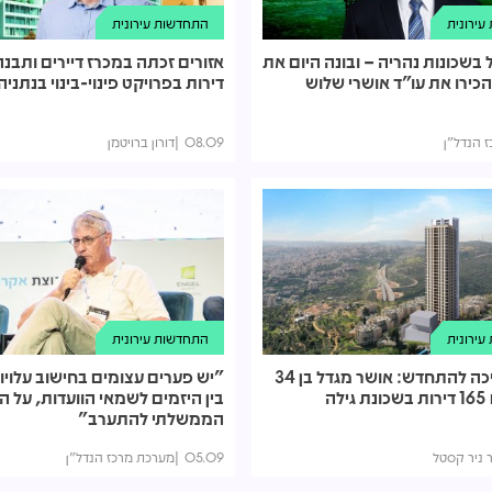
ירונית
התחדשות עירונית
 בשכונות נהריה – ובונה היום את
הכירו את עו"ד אושרי שלוש
דירות בפרויקט פינוי-בינוי בנתניה
 הנדל"ן
08.09
דורון ברויטמן
ירונית
התחדשות עירונית
י-ם ממשיכה להתחדש: אושר מגדל בן 34
"יש פערים עצומים בחישוב עלויו
לה
בין היזמים לשמאי הוועדות, על 
הממשלתי להתערב"
ר ניר קסטל
05.09
מערכת מרכז הנדל"ן