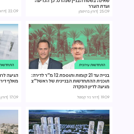
שאינה בשטח הבניין שנהרס. כך הכריעה
ועדת הערר
22.09
דרור
25.09
דורון ברויטמן
התחדשות עירונית
התחדשות ע
בנייה עד 21 קומות ותוספת 12 מ"ר לדירה:
הגיעה לרו
תוכנית ההתחדשות הבניינית של ראשל"צ
מאלף דירו
מגיעה לדיון הפקדה
19.09
דרור ניר קסטל
17.09
דורון