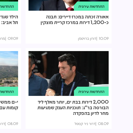
התחדשות עירונית
התחדשות ע
אאורה זכתה במכרז דיירים: תבנה
הילד שגדל
כ-1,200 דירות במרכז קריית מוצקין
תל אביב: 
10.09
דורון ברויטמן
09.09
מרכז
התחדשות עירונית
התחדשות ע
2,000 דירות בבת ים, יותר מאלף ליד
הבורסה בר"ג: תוכניות הענק שמגיעות
קומות עם 165 דירות בשכונת גי
מחר לדיון בהפקדה
08.09
דרור ניר קסטל
08.09
דרו