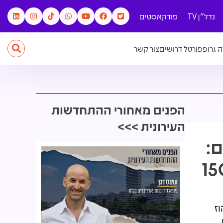
נדל"ן TV
פודקאסטים
 גרופ
פורטל דרושים
צור קשר
הפנים מאחורי ההתחדשות
העירונית >>>
ם:
דם פרויקט של 150
וז