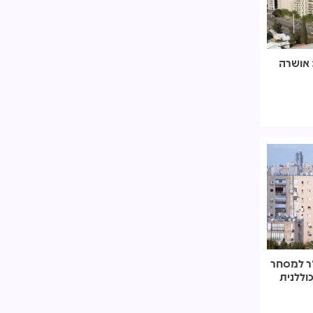
: אושרה
 מ"ר למסחר
וללנית