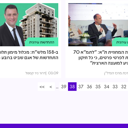
ירונית
התחדשות עירונית
יו"ר הוועדה המחוזית ת"א: "לתמ"א 70
ב-158 מלש"ח: מכלול מימון תל
 לפרטי פרטים, כי כל תיקון
התחדשות של אגם שביט ברובע 4 בת"א
יע למועצה הארצית"
כת מרכז הנדל"ן
03.09
דרור ניר קסטל
>>
>
...
39
38
37
36
35
34
33
32