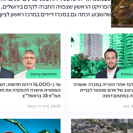
הפרויקט הראשון שצפויה החברה לקדם בירושלים, 
שהשבוע זכתה גם במכרז דיירים במרכז ראשון לציון
ירונית
התחדשות עירונית
בד אחרי הזכייה במכרז: אושרה
עד כ-16,000 דירות חדשות: 
יצוב של אדם שוסטר לבניית
המחוזית אישרה להפקדה את חל
רה במתחם דפנה
תמ"א 38 בראשל"צ
ד בוסו
24.09
דרור ניר קסטל