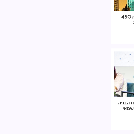
אזורים זכתה במכרז דיירים ותבנה 450
ת הבניה
השמאי