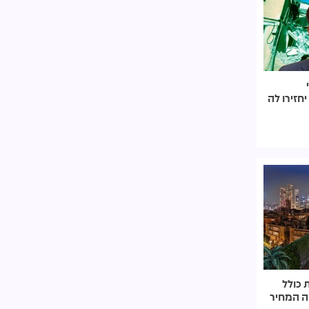
חזירו לה
לס רכש 5 דירות כולל
ה המחיר