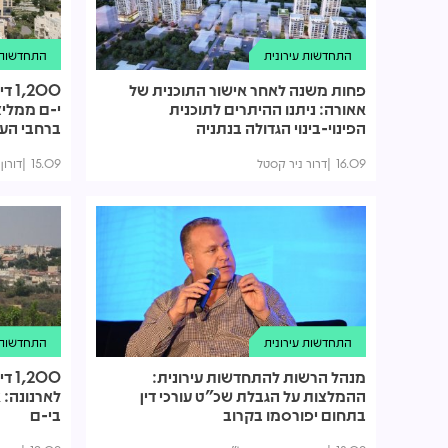
התחדשות עירונית
התחדשות ע
פחות משנה לאחר אישור התוכנית של
200
אאורה: ניתנו ההיתרים לתוכנית
י-ם ממליצ
הפינוי-בינוי הגדולה בנתניה
ברחבי העי
16.09
דרור ניר קסטל
15.09
דורון
התחדשות עירונית
התחדשות ע
מנהל הרשות להתחדשות עירונית:
200
ההמלצות על הגבלת שכ"ט עורכי דין
לארנונה: א
בתחום יפורסמו בקרוב
בי-ם