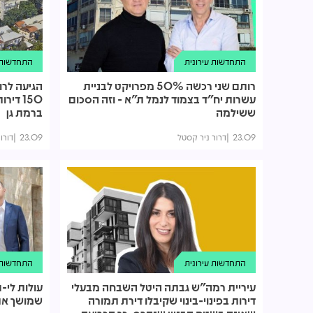
התחדשות עירונית
התחדשות ע
רותם שני רכשה 50% מפרויקט לבניית
הגיעה לרו
עשרות יח"ד בצמוד לנמל ת"א - וזה הסכום
150 די
ששילמה
ברמת גן
23.09
דרור ניר קסטל
23.09
דורון
התחדשות עירונית
התחדשות ע
עיריית רמה"ש גבתה היטל השבחה מבעלי
עולות לי-
דירות בפינוי-בינוי שקיבלו דירת תמורה
שמושך את 