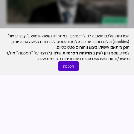
התחדשות עירונית
05.08
נמרוד בוסו
"הסתמכה על כתבה בעיתון": עיריית אזור דרשה 242 מלש"ח
הפרטיות שלכם חשובה לנו לידיעתכם, באתר זה נעשה שימוש ב'קבצי עוגיות'
מאפריקה ואמות. כמה קיבלה?
(cookies) וכלים דומים אחרים על מנת לספק לכם חווית גלישה טובה יותר,
תוכן מותאם אישית וביצוע ניתוחים סטטיסטיים.
למידע נוסף ניתן לעיין ב
מדיניות הפרטיות שלנו
.בלחיצה על "הסכמה" את/ה
מאשר/ת את השימוש בעוגיות ואת מדיניות הפרטיות שלנו.
הסכמה
התחדשות עירונית
06.08
אמיר סגל
נגד עמדת המועצה: אושר סופית פרויקט הפינוי-בינוי הראשון
בתל מונד בהיקף 570 דירות