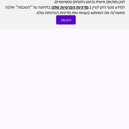
תוכן מותאם אישית וביצוע ניתוחים סטטיסטיים.
למידע נוסף ניתן לעיין ב
מדיניות הפרטיות שלנו
.בלחיצה על "הסכמה" את/ה
מאשר/ת את השימוש בעוגיות ואת מדיניות הפרטיות שלנו.
הסכמה
נדל"ן מניב והשקעות
04.08
דרור ניר קסטל
שדרוג, השבחה, או מכירה? כך מתמודדים בנייני "קלאס בי" עם
גל מגדלי הפאר