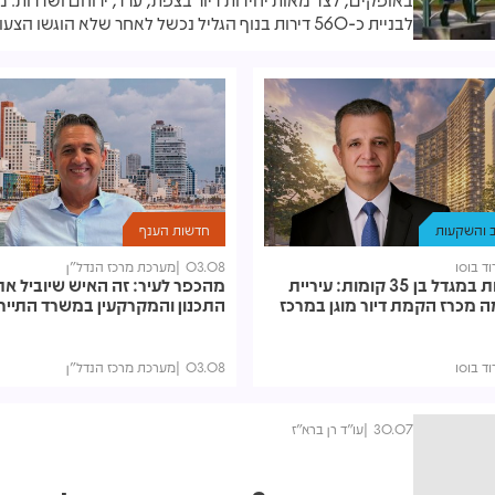
לבניית כ-560 דירות בנוף הגליל נכשל לאחר שלא הוגשו הצעות
ב והשקעות
חדשות הענף
ד בוסו
03.08
מערכת מרכז הנדל"ן
400 דירות במגדל בן 35 קומות: עיריית
מהכפר לעיר: זה האיש שיוביל א
 מכרז הקמת דיור מוגן במרכז
התכנון והמקרקעין במשרד התייר
ד בוסו
03.08
מערכת מרכז הנדל"ן
30.07
עו"ד רן ברא"ז