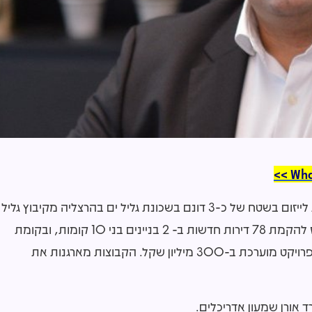
רכשו אופציה לזכויות לייזום בשטח של כ-3 דונם בשכונת גליל ים בהרצליה מקיבוץ גליל
ים. החברות רכשו אופציה לרכישת זכויות פטורות ממכרז להקמת 78 דירות חדשות ב- 2 בניינים בני 10 קומות, ובקומת
הקרקע שטח מסחרי בהיקף 700 מ"ר. עלות הקמת הפרויקט מוערכת ב-300 מיליון שקל. הקבוצות מארגנות את
 אורן שמעון אדריכלים.