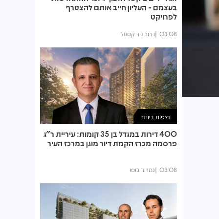
בעצמם - העליון חייב אותם להצטרף
לפרויקט
03.08
דרור ניר קסטל
נצפות ביותר
400 דירות במגדל בן 35 קומות: עיריית ר"ג
פרסמה מכרז הקמת דיור מוגן במרכז העיר
03.08
נמרוד בוסו