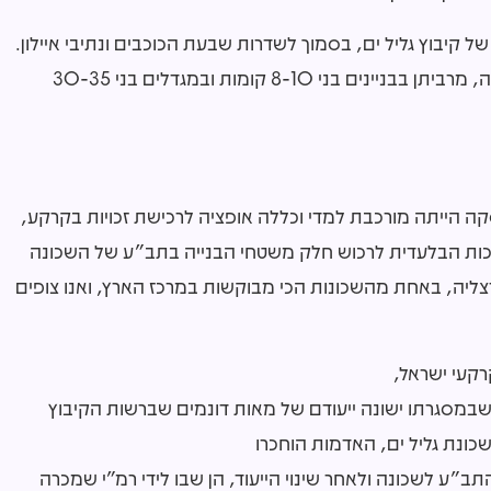
קיבוץ גליל ים, בסמוך לשדרות שבעת הכוכבים ונתיבי איילון.
השכונה צפויה לכלול כ-4,000 יחידות דיור בבנייה רוויה, מרביתן בבניינים בני 8-10 קומות ובמגדלים בני 30-35
קה הייתה מורכבת למדי וכללה אופציה לרכישת זכויות בקרקע,
בזכות הבלעדית לרכוש חלק משטחי הבנייה בתב"ע של השכונה
צליה, באחת מהשכונות הכי מבוקשות במרכז הארץ, ואנו צופים
, שבמסגרתו ישונה ייעודם של מאות דונמים שברשות הקיבוץ
ונת גליל ים, האדמות הוחכרו
תב"ע לשכונה ולאחר שינוי הייעוד, הן שבו לידי רמ"י שמכרה