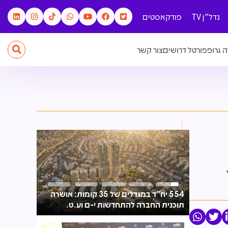
נדל"ן TV
פודקאסטים
 גרופ
פורטל דרושים
צור קשר
554 יח"ד במגדלים של 35 קומות: אושרה
אחיו המנו
תוכנית החברה להתחדשות י-ם וע.ט.
המחוזי קב
בקריית היובל