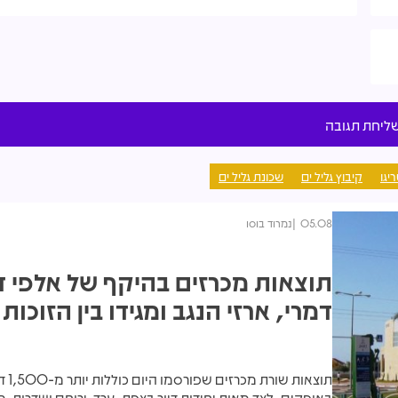
יגו
קיבוץ גליל ים
שכונת גליל ים
05.08
נמרוד בוסו
תוצאות מכרזים בהיקף של אלפי די
דמרי, ארזי הנגב ומגידו בין הזוכות
תוצאות שורת מכר
באופקים, לצד מאות יחידות דיור בצפת, ערד, ירוחם ושדרות. מ