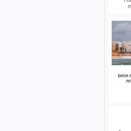
ת תחום
ות