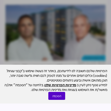
נדל"ן מניב והשקעות
26.07
דרור ניר קסטל
בסט, הפניקס ומנורה רכשו 487 דירות בטורונטו ב-312 מיליון
הפרטיות שלכם חשובה לנו לידיעתכם, באתר זה נעשה שימוש ב'קבצי עוגיות'
שקל
(cookies) וכלים דומים אחרים על מנת לספק לכם חווית גלישה טובה יותר,
תוכן מותאם אישית וביצוע ניתוחים סטטיסטיים.
למידע נוסף ניתן לעיין ב
מדיניות הפרטיות שלנו
.בלחיצה על "הסכמה" את/ה
מאשר/ת את השימוש בעוגיות ואת מדיניות הפרטיות שלנו.
הסכמה