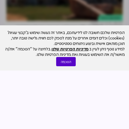
התחדשות עירונית
28.07
דרור ניר קסטל
למעלה מ-3,000 יח"ד במגדלים: תוכנית ענק להתחדשות
הפרטיות שלכם חשובה לנו לידיעתכם, באתר זה נעשה שימוש ב'קבצי עוגיות'
במרכז הארץ מגיעה למחוזית
(cookies) וכלים דומים אחרים על מנת לספק לכם חווית גלישה טובה יותר,
תוכן מותאם אישית וביצוע ניתוחים סטטיסטיים.
למידע נוסף ניתן לעיין ב
מדיניות הפרטיות שלנו
.בלחיצה על "הסכמה" את/ה
מאשר/ת את השימוש בעוגיות ואת מדיניות הפרטיות שלנו.
הסכמה
נדל"ן מניב והשקעות
03.08
נמרוד בוסו
400 דירות במגדל בן 35 קומות: עיריית ר"ג פרסמה מכרז
הקמת דיור מוגן במרכז העיר