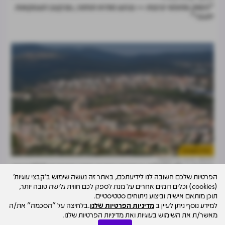
"השוק מחפש יציבות — וברגע שהיא תחזור, גם קצב העסקאות
יתגבר"
נדל"ן למגורים
29.07
דרור ניר קסטל
תמורת כ-15 מלש"ח: זו הזוכה במכרז מחיר מטרה ל-100 דירות
הפרטיות שלכם חשובה לנו לידיעתכם, באתר זה נעשה שימוש ב'קבצי עוגיות'
ושטחי מסחר במעלות
(cookies) וכלים דומים אחרים על מנת לספק לכם חווית גלישה טובה יותר,
תוכן מותאם אישית וביצוע ניתוחים סטטיסטיים.
למידע נוסף ניתן לעיין ב
מדיניות הפרטיות שלנו
.בלחיצה על "הסכמה" את/ה
מאשר/ת את השימוש בעוגיות ואת מדיניות הפרטיות שלנו.