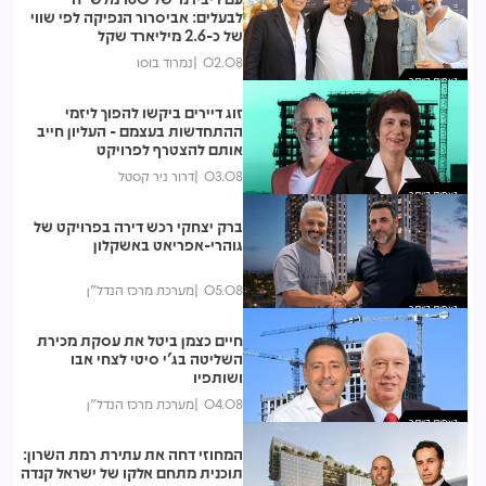
לבעלים: אביסרור הנפיקה לפי שווי
של כ-2.6 מיליארד שקל
02.08
נמרוד בוסו
נצפות ביותר
זוג דיירים ביקשו להפוך ליזמי
ההתחדשות בעצמם - העליון חייב
אותם להצטרף לפרויקט
03.08
דרור ניר קסטל
נצפות ביותר
ברק יצחקי רכש דירה בפרויקט של
גוהרי-אפריאט באשקלון
05.08
מערכת מרכז הנדל"ן
נצפות ביותר
חיים כצמן ביטל את עסקת מכירת
השליטה בג'י סיטי לצחי אבו
ושותפיו
04.08
מערכת מרכז הנדל"ן
נצפות ביותר
המחוזי דחה את עתירת רמת השרון:
תוכנית מתחם אלקו של ישראל קנדה