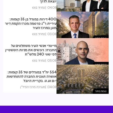
יוצאת לדרך
04.08
נמרוד בוסו
נצפות ביותר
400 דירות במגדל בן 35 קומות:
עיריית ר"ג פרסמה מכרז הקמת דיור
מוגן במרכז העיר
03.08
נמרוד בוסו
נצפות ביותר
מייסדי אנשי העיר משתלטים על
החברה: רוכשים את מניות רוטשטיין
לפי שווי 240 מלש"ח
05.08
נמרוד בוסו
נצפות ביותר
554 יח"ד במגדלים של 35 קומות:
אושרה תוכנית החברה להתחדשות
י-ם וע.ט. בקריית היובל
04.08
מערכת מרכז הנדל"ן
נצפות ביותר