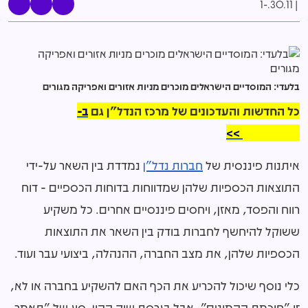
30.11.-1
בלעדי: המוסדיים הישראלים מוכרים מניות אזורים ואפריקה מגורים
כל החדשות והעדכונים של מרכז הנדל"ן גם
ב-
WhatsApp >>
איתנות פיננסית של
חברות נדל"ן
נמדדת בין השאר על-ידי
התוצאות הכספיות שלהן שמדווחות בדוחות הכספיים - דוח
רווח והפסד, מאזן, ויחסים פיננסיים אחרים. כל משקיע
ששוקל להיחשף לחברות בודק בין השאר את התוצאות
הכספיות שלהן, את מצב החברה, ההנהלה, ביצועי עבר ועוד.
כלי נוסף שיכול להכריע את הכף האם להשקיע בחברה או לא,
זו "חוכמת ההמונים", אבל בגרסת שוק ההון. סוג של "תאמר