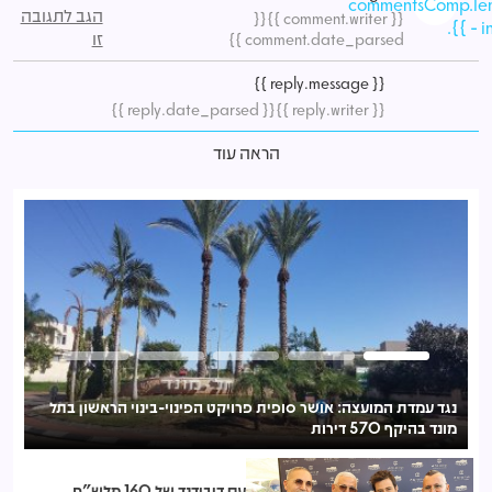
commentsComp.le
הגב לתגובה
{{
{{ comment.writer }}
- in
זו
comment.date_parsed }}
{{ reply.message }}
{{ reply.date_parsed }}
{{ reply.writer }}
הראה עוד
נגד עמדת המועצה: אושר סופית פרויקט הפינוי-בינוי הראשון בתל
אמפ
מונד בהיקף 570 דירות
עם דיבידנד של 160 מלש"ח