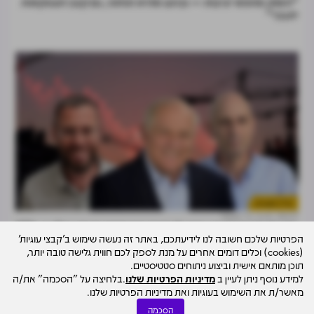
"השוק מחפש יציבות — וברגע שהיא תחזור, גם קצב העסקאות
יתגבר"
נדל"ן למגורים
29.07
דרור ניר קסטל
בנק הקרקעות קורס: בתוך 4 שנים צנח היקף מכרזי רמ"י ב-87%
הפרטיות שלכם חשובה לנו לידיעתכם, באתר זה נעשה שימוש ב'קבצי עוגיות'
(cookies) וכלים דומים אחרים על מנת לספק לכם חווית גלישה טובה יותר,
תוכן מותאם אישית וביצוע ניתוחים סטטיסטיים.
למידע נוסף ניתן לעיין ב
מדיניות הפרטיות שלנו
.בלחיצה על "הסכמה" את/ה
מאשר/ת את השימוש בעוגיות ואת מדיניות הפרטיות שלנו.
הסכמה