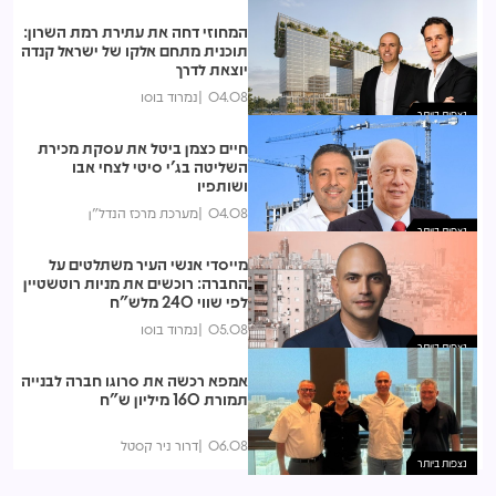
המחוזי דחה את עתירת רמת השרון:
תוכנית מתחם אלקו של ישראל קנדה
יוצאת לדרך
04.08
נמרוד בוסו
נצפות ביותר
חיים כצמן ביטל את עסקת מכירת
השליטה בג'י סיטי לצחי אבו
ושותפיו
04.08
מערכת מרכז הנדל"ן
נצפות ביותר
מייסדי אנשי העיר משתלטים על
החברה: רוכשים את מניות רוטשטיין
לפי שווי 240 מלש"ח
05.08
נמרוד בוסו
נצפות ביותר
אמפא רכשה את סרוגו חברה לבנייה
תמורת 160 מיליון ש"ח
06.08
דרור ניר קסטל
נצפות ביותר