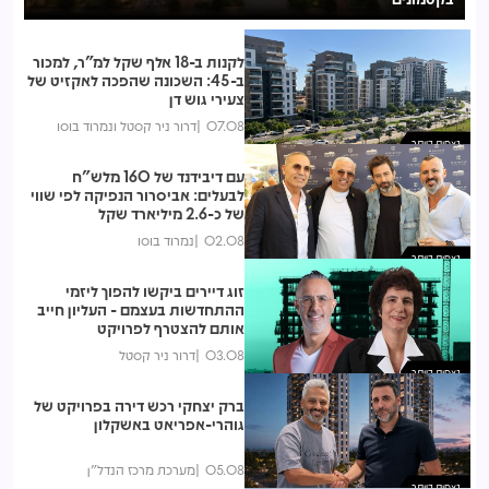
לקנות ב-18 אלף שקל למ"ר, למכור
ב-45: השכונה שהפכה לאקזיט של
צעירי גוש דן
07.08
דרור ניר קסטל ונמרוד בוסו
נצפות ביותר
עם דיבידנד של 160 מלש"ח
לבעלים: אביסרור הנפיקה לפי שווי
של כ-2.6 מיליארד שקל
02.08
נמרוד בוסו
נצפות ביותר
זוג דיירים ביקשו להפוך ליזמי
ההתחדשות בעצמם - העליון חייב
אותם להצטרף לפרויקט
03.08
דרור ניר קסטל
נצפות ביותר
ברק יצחקי רכש דירה בפרויקט של
גוהרי-אפריאט באשקלון
05.08
מערכת מרכז הנדל"ן
נצפות ביותר