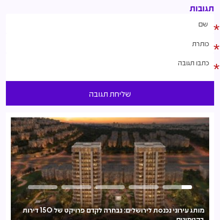
תגובות
מותג עירוני נכנסת לירושלים: נבחרה לקדם פרויקט של 150 דירות
בקטמונים
לע