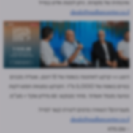
ואיכותית של מקורות. ניתן לפנות אלינו במייל
deals@nadlancenter.co.il
היצע >> קרקע לאחסנה בשטח של 15 דונם, שעליה מבנים
בנויים בשטח של 5,000 מ"ר. הקרקע נמצאת חמש דקות
נסיעה מנמל אשדוד. מחיר מבוקש: 66 מיליון שקל + מע"מ.
מעוניינים? השאירו פרטים ליצירת קשר למייל:
deals@nadlancenter.co.il
- שם מלא