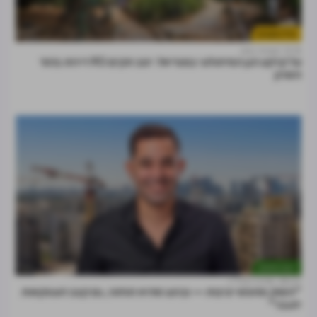
נדל"ן למגורים
13:15
נמרוד בוסו
על קרקע הגן המיתולוגי במגדיאל: ינוב תקים 90 דירות בהוד
השרון
דעות וניתוחים
28.07
מרכז הנדל"ן
"השוק מחפש יציבות — וברגע שהיא תחזור, גם קצב העסקאות
יתגבר"