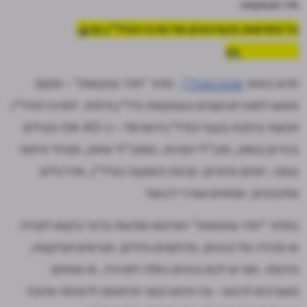
חדר העסקאות
כל החדשות והעדכונים של מרכז הנדל"ן גם
ב-
WhatsApp >>
חדש באתר
מרכז הנדל"ן
: מדור "חדר עסקאות" - מקום
מפגש למוכרים וקונים בעסקאות נדל"ן גדולות. למרכז הנדל"ן
תפוצה נרחבת בענף הנדל"ן הישראלי - כ-40 אלף פעילים
בכירים בשוק, מנכ"לי חברות, סמנכ"לי שיווק, מנהלי פיתוח
עסקי, יזמים פרטיים, קרנות השקעה בנדל"ן, אדריכלים
ומתכננים, שמאים ועורכי דין ועוד.
במדור "חדר עסקאות" יפורסמו מודעות בדבר ביקוש לקנייה
או מכירה של נכסים, פרויקטים גדולים, מגרשים וקרקעות,
וכדומה. אם יש לכם נכסים כאלה למכירה, או שאתם
מעוניינים לרכוש - צרו איתנו קשר ותיחשפו לרשימה ארוכה