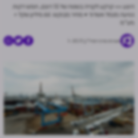
היצע >> קרקע לקנייה בשטח של 15 דונם, חמש דקות
נסיעה מנמל אשדוד • מחיר מבוקש: 66 מיליון שקל +
מע"מ
מערכת מרכז הנדל"ן
30.11.-1